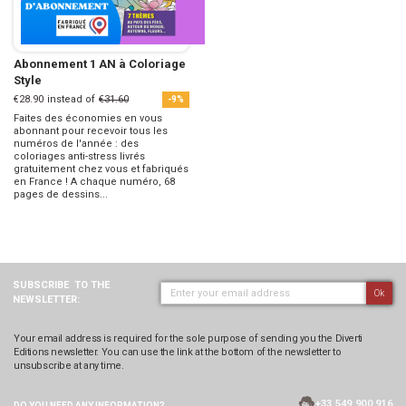
Abonnement 1 AN à Coloriage
Style
€28.90
instead of
€31.60
-9%
Faites des économies en vous
abonnant pour recevoir tous les
numéros de l'année : des
coloriages anti-stress livrés
gratuitement chez vous et fabriqués
en France ! A chaque numéro, 68
pages de dessins...
SUBSCRIBE
TO THE
Ok
NEWSLETTER:
Your email address is required for the sole purpose of sending you the Diverti
Editions newsletter. You can use the link at the bottom of the newsletter to
unsubscribe at any time.
+33 549 900 916
DO YOU NEED ANY
INFORMATION?