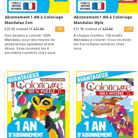
Abonnement 1 AN à Coloriage
Abonnement 1 AN à Coloriage
Mandalas Zen
Mandalas Style
€25.90
instead of
€27.80
€21.90
instead of
€24.80
-7%
-12%
Des dessins à colorier 100%
A chaque numéro, 100 motifs
Mandalas, pour des heures de
Mandalas à colorier. Vous recevrez
passe-temps agréables et anti-
les 4 prochains numéros chez
stress. Vous recevrez les 4
vous.
prochains numéros chez vous.