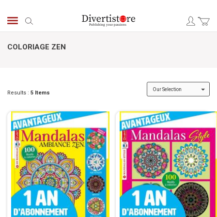
Skip
to
Search
Content
COLORIAGE ZEN
Results :
5
Items