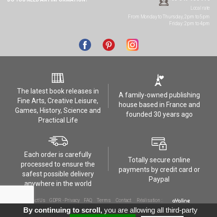
Local rate
From Monday to Thursday, 2pm to 5pm
Friday: 2pm to 4pm
The latest book releases in
A family-owned publishing
Fine Arts, Creative Leisure,
house based in France and
Games, History, Science and
founded 30 years ago
Practical Life
Each order is carefully
Totally secure online
processed to ensure the
payments by credit card or
safest possible delivery
Paypal
anywhere in the world
Contact Us
GDPR - Privacy
FAQ
Terms
Contact
Réalisation :
By continuing to scroll,
you are allowing all third-party