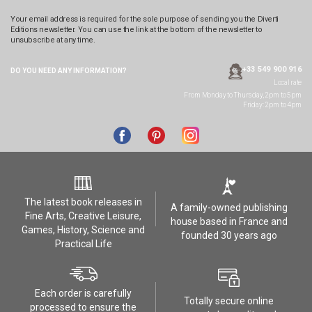
Your email address is required for the sole purpose of sending you the Diverti
Editions newsletter. You can use the link at the bottom of the newsletter to
unsubscribe at any time.
+33 549 900 916
DO YOU NEED ANY
INFORMATION?
Local rate
From Monday to Thursday, 2pm to 5pm
Friday: 2pm to 4pm
The latest book releases in
A family-owned publishing
Fine Arts, Creative Leisure,
house based in France and
Games, History, Science and
founded 30 years ago
Practical Life
Each order is carefully
Totally secure online
processed to ensure the