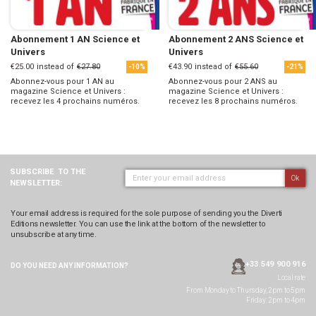
Abonnement 1 AN Science et
Abonnement 2 ANS Science et
Univers
Univers
€25.00
instead of
€27.80
€43.90
instead of
€55.60
-10%
-21%
Abonnez-vous pour 1 AN au
Abonnez-vous pour 2 ANS au
magazine Science et Univers :
magazine Science et Univers :
recevez les 4 prochains numéros.
recevez les 8 prochains numéros.
SUBSCRIBE
TO THE
Ok
NEWSLETTER:
Your email address is required for the sole purpose of sending you the Diverti
Editions newsletter. You can use the link at the bottom of the newsletter to
unsubscribe at any time.
+33 549 900 916
DO YOU NEED ANY
INFORMATION?
Local rate
From Monday to Thursday, 2pm to 5pm
Friday: 2pm to 4pm