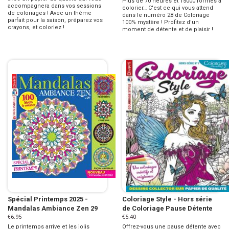
Plus de 70 heures et 15000 formes à
accompagnera dans vos sessions
colorier… C'est ce qui vous attend
de coloriages ! Avec un thème
dans le numéro 28 de Coloriage
parfait pour la saison, préparez vos
100% mystère ! Profitez d'un
crayons, et coloriez !
moment de détente et de plaisir !
Spécial Printemps 2025 -
Coloriage Style - Hors série
Mandalas Ambiance Zen 29
de Coloriage Pause Détente
€6.95
€5.40
Le printemps arrive et les jolis
Offrez-vous une pause détente avec