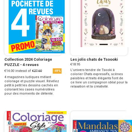
Collection 2024 Coloriage
Les jolis chats de Tsoooki
PUZZLE - 4 revues
€18.95
L’univers tendre de Tsooki à
€14.00
instead of
€27.60
-49%
colorier Chats expressifs, scènes
4 magazines ludiques mêlant
paisibles et traits élégants font de
coloriage et puzzle visuel. Révélez
ce livre un compagnon idéal pour la
petit à petit les dessins cachés en
relaxation et la créativité.
coloriant les cases numérotées
pour des moments de détente.