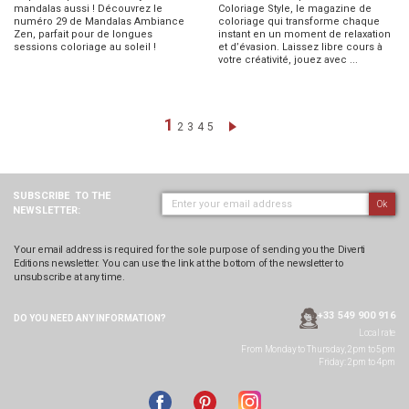
mandalas aussi ! Découvrez le
Coloriage Style, le magazine de
numéro 29 de Mandalas Ambiance
coloriage qui transforme chaque
Zen, parfait pour de longues
instant en un moment de relaxation
sessions coloriage au soleil !
et d’évasion. Laissez libre cours à
votre créativité, jouez avec ...
Page
You're currently reading page
1
Page
Page
Page
Page
Page
Next
2
3
4
5
SUBSCRIBE
TO THE
Ok
NEWSLETTER:
Your email address is required for the sole purpose of sending you the Diverti
Editions newsletter. You can use the link at the bottom of the newsletter to
unsubscribe at any time.
+33 549 900 916
DO YOU NEED ANY
INFORMATION?
Local rate
From Monday to Thursday, 2pm to 5pm
Friday: 2pm to 4pm