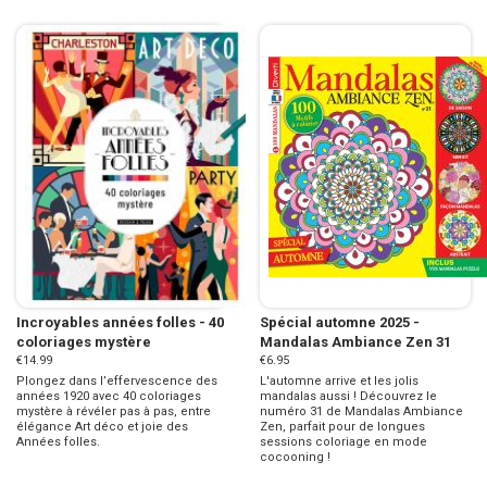
Incroyables années folles - 40
Spécial automne 2025 -
coloriages mystère
Mandalas Ambiance Zen 31
€14.99
€6.95
Plongez dans l’effervescence des
L'automne arrive et les jolis
années 1920 avec 40 coloriages
mandalas aussi ! Découvrez le
mystère à révéler pas à pas, entre
numéro 31 de Mandalas Ambiance
élégance Art déco et joie des
Zen, parfait pour de longues
Années folles.
sessions coloriage en mode
cocooning !