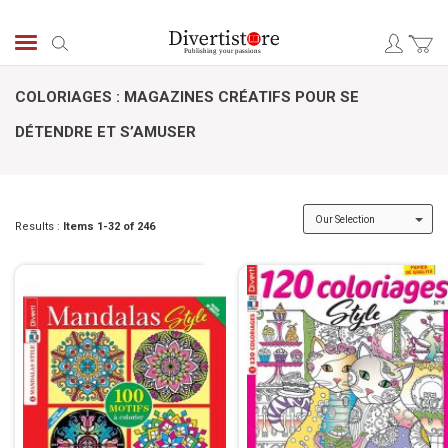
Skip
to
Search
Content
COLORIAGES : MAGAZINES CRÉATIFS POUR SE
DÉTENDRE ET S’AMUSER
Results :
Items
1
-
32
of
246