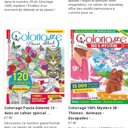
apaiser l’esprit et stimuler votre
dans le numéro 29 de Coloriage
imagination, ce cahier de mandalas
100% mystère ! Profitez d'un
offre des motifs harmonieux à
moment de détente et de plaisir !
colorier pour un ...
Coloriage Pause Détente 13 -
Coloriage 100% Mystère 28 -
Avec un cahier spécial ...
Thèmes : Animaux -
€7.90
Escapades - ...
€7.95
Découvrez ce numéro grand format
avec un papier de qualité qui vous