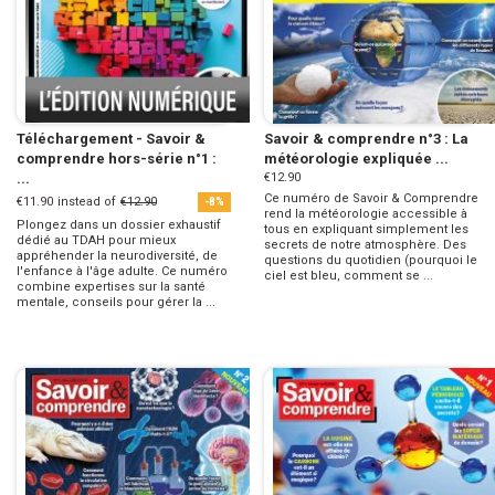
Téléchargement - Savoir &
Savoir & comprendre n°3 : La
comprendre hors-série n°1 :
météorologie expliquée ...
...
€12.90
Ce numéro de Savoir & Comprendre
€11.90
instead of
€12.90
-8%
rend la météorologie accessible à
Plongez dans un dossier exhaustif
tous en expliquant simplement les
dédié au TDAH pour mieux
secrets de notre atmosphère. Des
appréhender la neurodiversité, de
questions du quotidien (pourquoi le
l'enfance à l'âge adulte. Ce numéro
ciel est bleu, comment se ...
combine expertises sur la santé
mentale, conseils pour gérer la ...