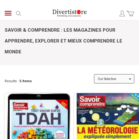
Skip
to
Search
Content
SAVOIR & COMPRENDRE : LES MAGAZINES POUR
APPRENDRE, EXPLORER ET MIEUX COMPRENDRE LE
MONDE
Results :
5
Items