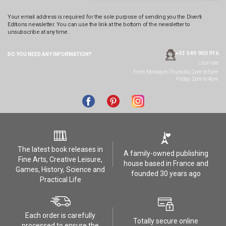
Your email address is required for the sole purpose of sending you the Diverti
Editions newsletter. You can use the link at the bottom of the newsletter to
unsubscribe at any time.
+33 549 900 916
DO YOU NEED ANY
INFORMATION?
Local rate
From Monday to Thursday, 2pm to 5pm
Friday: 2pm to 4pm
The latest book releases in
A family-owned publishing
Fine Arts, Creative Leisure,
house based in France and
Games, History, Science and
founded 30 years ago
Practical Life
Each order is carefully
Totally secure online
processed to ensure the