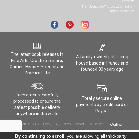
Local rate
From Monday to Thursday, 2pm to 5pm
Friday: 2pm to 4pm
The latest book releases in
A family-owned publishing
Fine Arts, Creative Leisure,
house based in France and
Games, History, Science and
founded 30 years ago
Practical Life
Each order is carefully
Totally secure online
processed to ensure the
payments by credit card or
safest possible delivery
Paypal
anywhere in the world
Contact Us
GDPR - Privacy
FAQ
Terms
Contact
Réalisation :
By continuing to scroll,
you are allowing all third-party