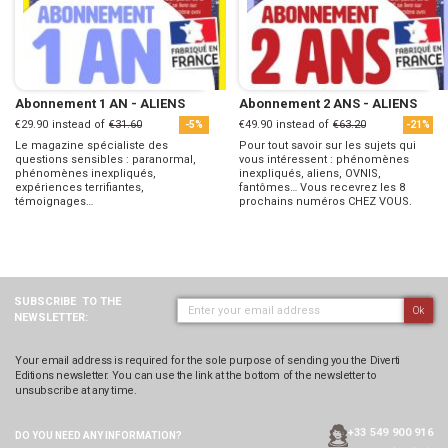
Abonnement 1 AN - ALIENS
Abonnement 2 ANS - ALIENS
€29.90
instead of
€31.60
€49.90
instead of
€63.20
-5%
-21%
Le magazine spécialiste des
Pour tout savoir sur les sujets qui
questions sensibles : paranormal,
vous intéressent : phénomènes
phénomènes inexpliqués,
inexpliqués, aliens, OVNIS,
expériences terrifiantes,
fantômes… Vous recevrez les 8
témoignages…
prochains numéros CHEZ VOUS.
SUBSCRIBE
TO THE
Ok
NEWSLETTER:
Your email address is required for the sole purpose of sending you the Diverti
Editions newsletter. You can use the link at the bottom of the newsletter to
unsubscribe at any time.
+33 549 900 916
DO YOU NEED ANY
INFORMATION?