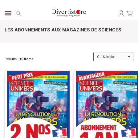
Skip
to
Search
Content
LES ABONNEMENTS AUX MAGAZINES DE SCIENCES
Results :
10
Items