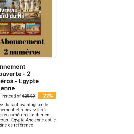
nnement
uverte - 2
éros - Egypte
ienne
-22%
0
instead of
€25.80
ez du tarif avantageux de
nement et recevez les 2
ains numéros directement
ous : Egypte Ancienne est le
ine de référence