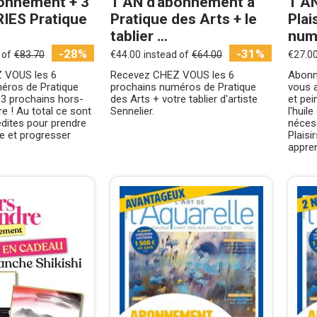
onnement + 3
1 AN d'abonnement à
1 A
IES Pratique
Pratique des Arts + le
Plai
tablier ...
num
-28%
-31%
 of
€83.70
€44.00
instead of
€64.00
€27.0
 VOUS les 6
Recevez CHEZ VOUS les 6
Abonn
éros de Pratique
prochains numéros de Pratique
vous a
 3 prochains hors-
des Arts + votre tablier d'artiste
et pei
re ! Au total ce sont
Sennelier.
l'huile
édites pour prendre
nécess
re et progresser
Plaisi
appren