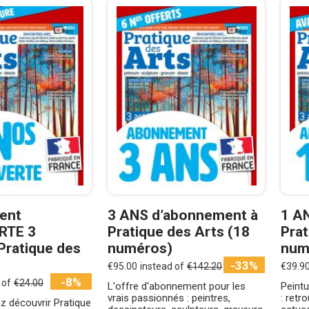
ent
3 ANS d’abonnement à
1 A
RTE 3
Pratique des Arts (18
Prat
Pratique des
numéros)
num
-33%
€95.00
instead of
€142.20
€39.9
-8%
 of
€24.00
L'offre d'abonnement pour les
Peintu
vrais passionnés : peintres,
: retr
z découvrir Pratique