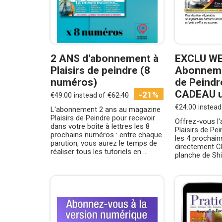
2 ANS d’abonnement à
EXCLU WE
Plaisirs de peindre (8
Abonnemen
numéros)
de Peindr
CADEAU un
-21%
€49.00
instead of
€62.40
€24.00
instead
L'abonnement 2 ans au magazine
Plaisirs de Peindre pour recevoir
Offrez-vous l
dans votre boîte à lettres les 8
Plaisirs de Pe
prochains numéros : entre chaque
les 4 prochai
parution, vous aurez le temps de
directement 
réaliser tous les tutoriels en ...
planche de Sh