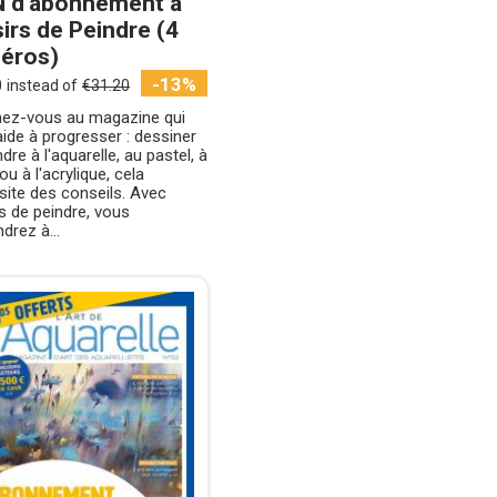
N d’abonnement à
sirs de Peindre (4
éros)
-13%
0
instead of
€31.20
ez-vous au magazine qui
ide à progresser : dessiner
ndre à l'aquarelle, au pastel, à
 ou à l'acrylique, cela
ite des conseils. Avec
rs de peindre, vous
drez à...