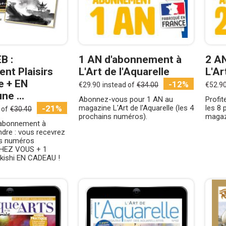
B :
1 AN d'abonnement à
2 A
t Plaisirs
L'Art de l'Aquarelle
L'Ar
e + EN
-12%
€29.90
instead of
€34.00
€52.9
e ...
Abonnez-vous pour 1 AN au
Profit
-21%
magazine L'Art de l'Aquarelle (les 4
les 8
 of
€30.40
prochains numéros).
magazi
'abonnement à
indre : vous recevrez
ns numéros
CHEZ VOUS + 1
ikishi EN CADEAU !