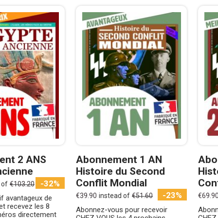
nt 2 ANS
Abonnement 1 AN
Abo
ncienne
Histoire du Second
Hist
Conflit Mondial
Conf
-32%
 of
€103.20
-23%
€39.90
instead of
€51.60
€69.9
rif avantageux de
et recevez les 8
Abonnez-vous pour recevoir
Abonn
éros directement