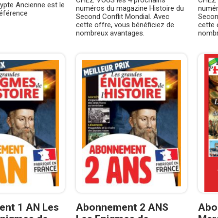
CHEZ VOUS les 4 prochains
CHEZ 
ypte Ancienne est le
numéros du magazine Histoire du
numér
éférence
Second Conflit Mondial. Avec
Secon
cette offre, vous bénéficiez de
cette 
nombreux avantages.
nombr
nt 1 AN Les
Abonnement 2 ANS
Abo