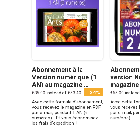
Abonnement à la
Abonneme
Version numérique (1
version N
AN) au magazine ...
magazine 
-34%
€35.00
instead of
€53.40
€65.00
instead
Avec cette formule d'abonnement,
Avec cette fo
vous recevez le magazine en PDF
vous recevez 
par e-mail, pendant 1 AN (6
par e-mail, pe
numéros)… Et vous économisez
numéros)
les frais d'expédition !