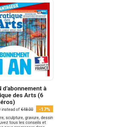
N d’abonnement à
ique des Arts (6
éros)
-17%
0
instead of
€48.00
re, sculpture, gravure, dessin
ouvez tous les conseils et