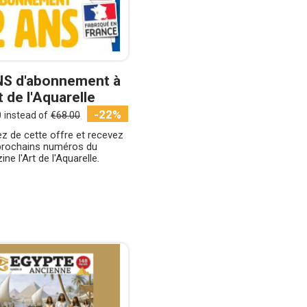
NS d'abonnement à
t de l'Aquarelle
-22%
0
instead of
€68.00
ez de cette offre et recevez
 prochains numéros du
ne l'Art de l'Aquarelle.