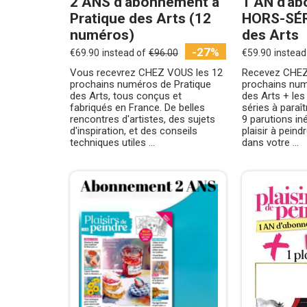
2 ANS d’abonnement à
1 AN d'ab
Pratique des Arts (12
HORS-SÉR
numéros)
des Arts
-27%
€69.90
instead of
€96.00
€59.90
instead
Vous recevrez CHEZ VOUS les 12
Recevez CHEZ
prochains numéros de Pratique
prochains num
des Arts, tous conçus et
des Arts + les
fabriqués en France. De belles
séries à paraît
rencontres d'artistes, des sujets
9 parutions in
d'inspiration, et des conseils
plaisir à peind
techniques utiles ...
dans votre ...