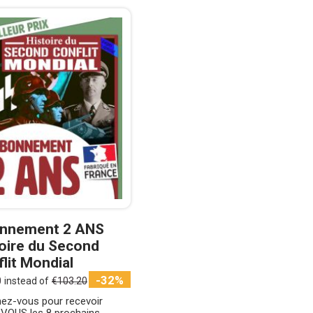
nnement 2 ANS
oire du Second
lit Mondial
-32%
0
instead of
€103.20
ez-vous pour recevoir