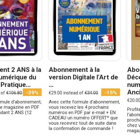
nt 2 ANS à la
Abonnement à la
Abo
umérique du
version Digitale l'Art de
Déco
Pratique...
...
num
Anc
-39%
-15%
 of
€106.80
€29.00
instead of
€34.00
€20.0
rmule d'abonnement,
Avec cette formule d'abonnement,
le magazine en PDF
vous recevez les 4 prochains
Profit
ndant 2 ANS (12
numéros en PDF par e-mail + EN
l'abon
CADEAU un numéro OFFERT* que
proch
vous recevrez tout de suite dans
chez v
la confirmation de commande !
magaz