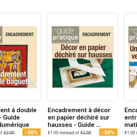
ent à double
Encadrement à décor
Enc
- Guide
en papier déchiré sur
entr
 Numérique
hausses - Guide ...
mati
-50%
-50%
of
€2.00
€1.00
instead of
€2.00
€1.00