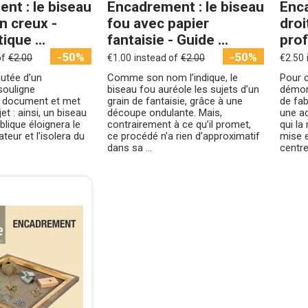
nt : le biseau
Encadrement : le biseau
Enca
n creux -
fou avec papier
droi
ique ...
fantaisie - Guide ...
prof
-50%
-50%
of
€2.00
€1.00
instead of
€2.00
€2.50
autée d’un
Comme son nom l’indique, le
Pour 
ouligne
biseau fou auréole les sujets d’un
démon
e document et met
grain de fantaisie, grâce à une
de fa
jet : ainsi, un biseau
découpe ondulante. Mais,
une aq
blique éloignera le
contrairement à ce qu’il promet,
qui la
teur et l’isolera du
ce procédé n’a rien d’approximatif
mise e
dans sa ...
centre.