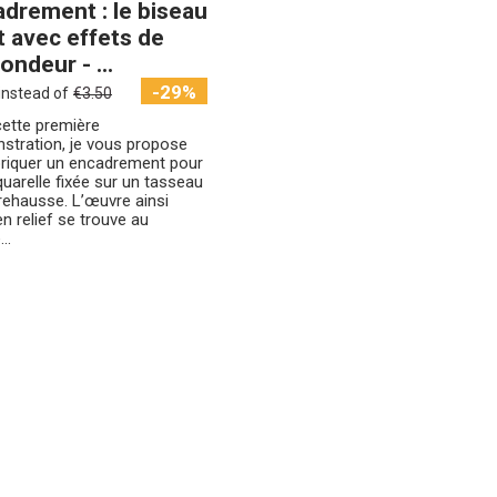
drement : le biseau
t avec effets de
ondeur - ...
-29%
instead of
€3.50
cette première
stration, je vous propose
briquer un encadrement pour
uarelle fixée sur un tasseau
 rehausse. L’œuvre ainsi
n relief se trouve au
..