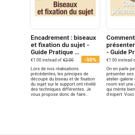
Encadrement : biseaux
Comment 
et fixation du sujet -
présenter
Guide Pratique ...
- Guide Pr
-50%
€1.00
instead of
€2.00
€1.00
instead 
Lors de nos réalisations
On en parle pe
précédentes, les principes de
présenter ses
découpe du biseau et de fixation
atelier-galeri
du sujet sur le support ont révélé
room est une 
des techniques différentes. Je
qui mérite bie
vous propose donc de faire...
d’expert. Voici