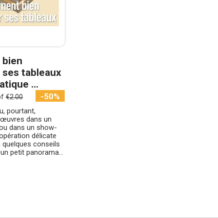
bien
 ses tableaux
atique ...
-50%
of
€2.00
u, pourtant,
 œuvres dans un
e ou dans un show-
opération délicate
n quelques conseils
 un petit panorama...