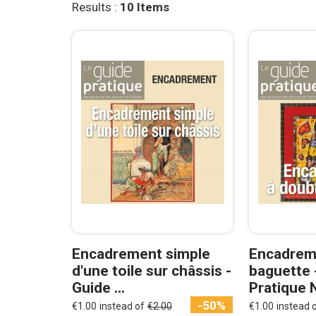
Results :
10
Items
Encadrement simple
Encadrem
d'une toile sur châssis -
baguette 
Guide ...
Pratique
-50%
€1.00
instead of
€2.00
€1.00
instead 