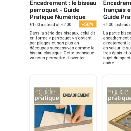
Encadrement : le biseau
Encadreme
perroquet - Guide
français e
Pratique Numérique
Guide Prat
-50%
€1.00
instead of
€2.00
€1.00
instead 
Dans la série des biseaux, celui dit
La partie bise
en forme « perroquet » s’obtient
encadrement s
par pliages et non plus en
directement l
découpes successives comme le
en valeur le su
biseau classique. Cette technique
très épais et o
va nous permettre d’inventer...
sujet du specta
cadre...