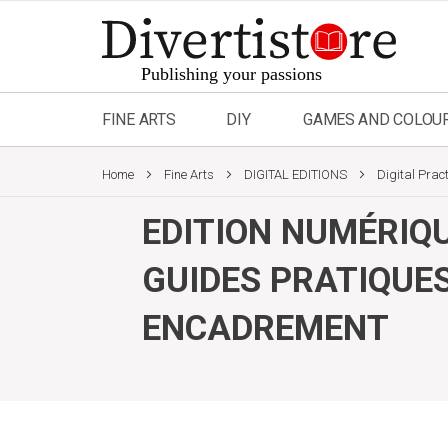
Skip
to
Content
FINE ARTS
DIY
GAMES AND COLOU
Home
Fine Arts
DIGITAL EDITIONS
Digital Prac
EDITION NUMÉRIQ
GUIDES PRATIQUE
ENCADREMENT