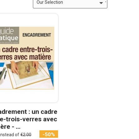
adrement : un cadre
e-trois-verres avec
ère - ...
-50%
instead of
€2.00