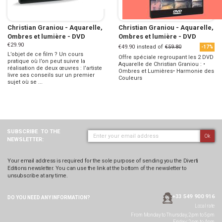
Christian Graniou - Aquarelle,
Christian Graniou - Aquarelle,
Ombres et lumière - DVD
Ombres et lumière - DVD
€29.90
€49.90
instead of
€59.80
-17%
L’objet de ce film ? Un cours
Offre spéciale regroupant les 2 DVD
pratique où l’on peut suivre la
Aquarelle de Christian Graniou : •
réalisation de deux œuvres : l’artiste
Ombres et Lumières• Harmonie des
livre ses conseils sur un premier
Couleurs
sujet où se ...
SUBSCRIBE
TO THE
Ok
NEWSLETTER:
Your email address is required for the sole purpose of sending you the Diverti
Editions newsletter. You can use the link at the bottom of the newsletter to
unsubscribe at any time.
+33 549 900 916
DO YOU NEED ANY
INFORMATION?
Local rate
From Monday to Thursday, 2pm to 5pm
Friday: 2pm to 4pm