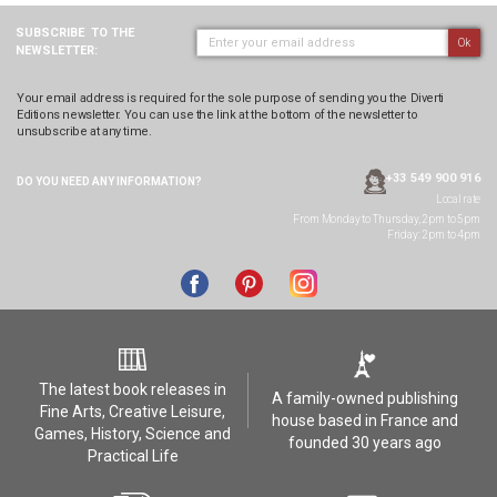
SUBSCRIBE
TO THE
Ok
NEWSLETTER:
Your email address is required for the sole purpose of sending you the Diverti
Editions newsletter. You can use the link at the bottom of the newsletter to
unsubscribe at any time.
+33 549 900 916
DO YOU NEED ANY
INFORMATION?
Local rate
From Monday to Thursday, 2pm to 5pm
Friday: 2pm to 4pm
The latest book releases in
A family-owned publishing
Fine Arts, Creative Leisure,
house based in France and
Games, History, Science and
founded 30 years ago
Practical Life