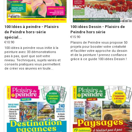
100 Idées à peindre - Plaisirs
100 idées Dessin - Plaisirs de
de Peindre hors-série
Peindre hors série
spécial...
€15.90
€10.90
Plaisirs de Peindre vous propose 50
projets pour booster votre créativité
100 idées à peindre vous initie à la
et faciliter votre approche du dessin
peinture avec 33 démonstrations
et de la peinture ! prenez confiance
pas à pas, quel que soit votre
grâce à ce guide 100 idées Dessin !
niveau. Techniques, sujets variés et
conseils pratiques vous permettent
de créer vos œuvres en toute...