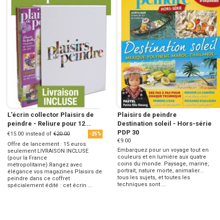
L'écrin collector Plaisirs de
Plaisirs de peindre
peindre - Reliure pour 12...
Destination soleil - Hors-série
PDP 30
€15.00
instead of
€20.00
-25%
€9.00
Offre de lancement : 15 euros
Embarquez pour un voyage tout en
seulement LIVRAISON INCLUSE
couleurs et en lumière aux quatre
(pour la France
coins du monde. Paysage, marine,
métropolitaine).Rangez avec
portrait, nature morte, animalier...
élégance vos magazines Plaisirs de
tous les sujets, et toutes les
peindre dans ce coffret
techniques sont ...
spécialement édité : cet écrin ...