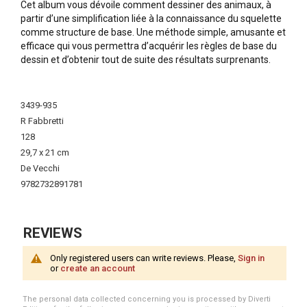
Cet album vous dévoile comment dessiner des animaux, à
partir d’une simplification liée à la connaissance du squelette
comme structure de base. Une méthode simple, amusante et
efficace qui vous permettra d’acquérir les règles de base du
dessin et d’obtenir tout de suite des résultats surprenants.
More
Information
3439-935
R Fabbretti
128
29,7 x 21 cm
De Vecchi
9782732891781
REVIEWS
Only registered users can write reviews. Please,
Sign in
or
create an account
The personal data collected concerning you is processed by Diverti