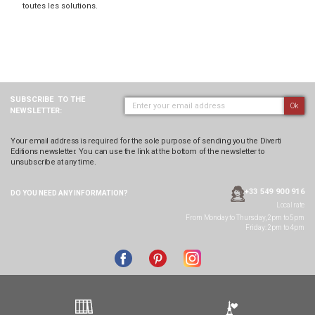
toutes les solutions.
SUBSCRIBE
TO THE
Ok
NEWSLETTER:
Your email address is required for the sole purpose of sending you the Diverti
Editions newsletter. You can use the link at the bottom of the newsletter to
unsubscribe at any time.
+33 549 900 916
DO YOU NEED ANY
INFORMATION?
Local rate
From Monday to Thursday, 2pm to 5pm
Friday: 2pm to 4pm