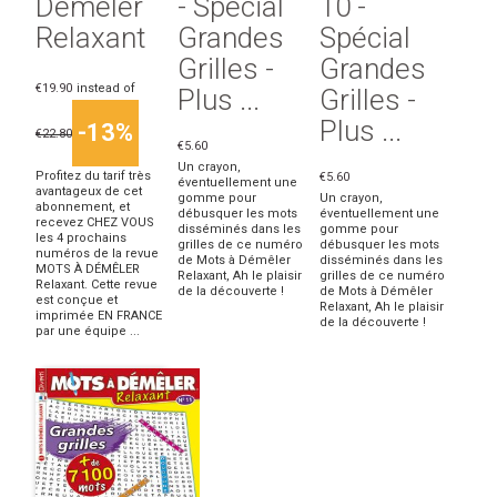
Démêler
- Spécial
10 -
Relaxant
Grandes
Spécial
Grilles -
Grandes
€19.90
instead of
Plus ...
Grilles -
Plus ...
-13%
€22.80
€5.60
Un crayon,
Profitez du tarif très
€5.60
éventuellement une
avantageux de cet
gomme pour
Un crayon,
abonnement, et
débusquer les mots
éventuellement une
recevez CHEZ VOUS
disséminés dans les
gomme pour
les 4 prochains
grilles de ce numéro
débusquer les mots
numéros de la revue
de Mots à Démêler
disséminés dans les
MOTS À DÉMÊLER
Relaxant, Ah le plaisir
grilles de ce numéro
Relaxant. Cette revue
de la découverte !
de Mots à Démêler
est conçue et
Relaxant, Ah le plaisir
imprimée EN FRANCE
de la découverte !
par une équipe ...