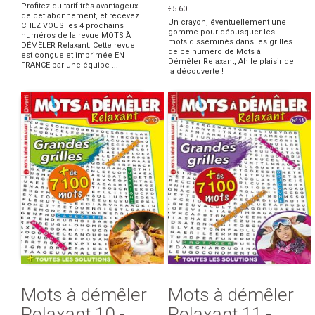
Profitez du tarif très avantageux
€5.60
de cet abonnement, et recevez
Un crayon, éventuellement une
CHEZ VOUS les 4 prochains
gomme pour débusquer les
numéros de la revue MOTS À
mots disséminés dans les grilles
DÉMÊLER Relaxant. Cette revue
de ce numéro de Mots à
est conçue et imprimée EN
Démêler Relaxant, Ah le plaisir de
FRANCE par une équipe ...
la découverte !
Mots à démêler
Mots à démêler
Relaxant 10 -
Relaxant 11 -