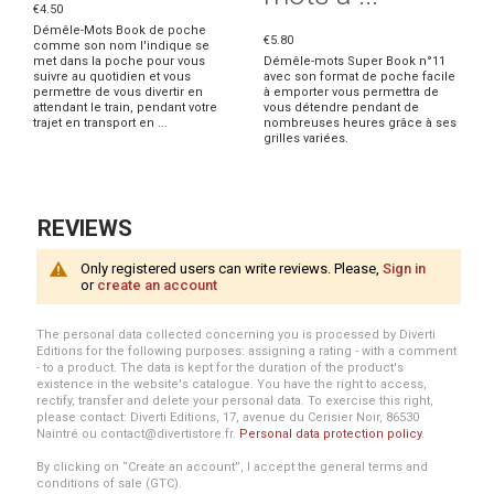
€4.50
Démêle-Mots Book de poche
€5.80
comme son nom l'indique se
met dans la poche pour vous
Démêle-mots Super Book n°11
suivre au quotidien et vous
avec son format de poche facile
permettre de vous divertir en
à emporter vous permettra de
attendant le train, pendant votre
vous détendre pendant de
trajet en transport en ...
nombreuses heures grâce à ses
grilles variées.
REVIEWS
Only registered users can write reviews. Please,
Sign in
or
create an account
The personal data collected concerning you is processed by Diverti
Editions for the following purposes: assigning a rating - with a comment
- to a product. The data is kept for the duration of the product's
existence in the website's catalogue. You have the right to access,
rectify, transfer and delete your personal data. To exercise this right,
please contact: Diverti Editions, 17, avenue du Cerisier Noir, 86530
Naintré ou contact@divertistore.fr.
Personal data protection policy
.
By clicking on “Create an account”, I accept the general terms and
conditions of sale (GTC).