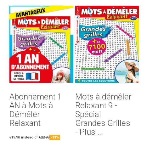
Abonnement 1
Mots à démêler
AN à Mots à
Relaxant 9 -
Démêler
Spécial
Relaxant
Grandes Grilles
- Plus ...
€19.90
instead of
€22.80
-13%