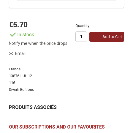
€5.70
Quantity :
In stock
Add to Cart
Notify me when the price drops
Email
More
France
Information
13876-LUL 12
116
Diverti Editions
PRODUITS ASSOCIÉS
OUR SUBSCRIPTIONS AND OUR FAVOURITES