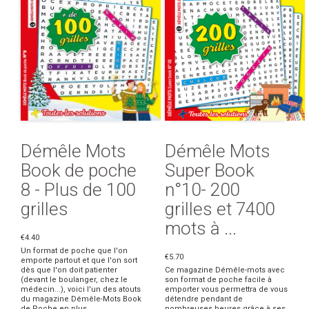
Démêle Mots
Démêle Mots
Book de poche
Super Book
8 - Plus de 100
n°10- 200
grilles
grilles et 7400
mots à ...
€4.40
Un format de poche que l'on
€5.70
emporte partout et que l'on sort
dès que l'on doit patienter
Ce magazine Démêle-mots avec
(devant le boulanger, chez le
son format de poche facile à
médecin...), voici l'un des atouts
emporter vous permettra de vous
du magazine Démêle-Mots Book
détendre pendant de
de Poche en plus ...
nombreuses heures grâce à ses