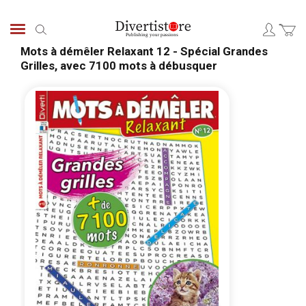
Skip
to
Search
Content
Mots à démêler Relaxant 12 - Spécial Grandes
Grilles, avec 7100 mots à débusquer
Skip
Skip
to
to
the
the
end
begi
of
of
the
the
images
ima
gallery
galle