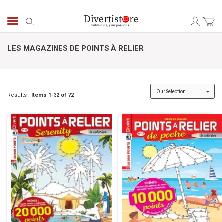
Skip
to
Search
Content
LES MAGAZINES DE POINTS À RELIER
Results :
Items
1
-
32
of
72