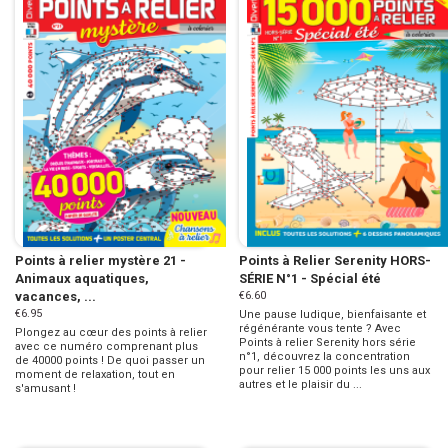
Points à relier mystère 21 -
Points à Relier Serenity HORS-
Animaux aquatiques,
SÉRIE N°1 - Spécial été
vacances, ...
€6.60
€6.95
Une pause ludique, bienfaisante et
régénérante vous tente ? Avec
Plongez au cœur des points à relier
Points à relier Serenity hors série
avec ce numéro comprenant plus
n°1, découvrez la concentration
de 40000 points ! De quoi passer un
pour relier 15 000 points les uns aux
moment de relaxation, tout en
autres et le plaisir du ...
s'amusant !