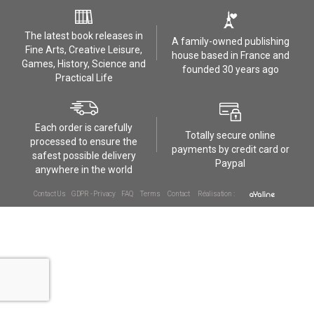
The latest book releases in
A family-owned publishing
Fine Arts, Creative Leisure,
house based in France and
Games, History, Science and
founded 30 years ago
Practical Life
Each order is carefully
Totally secure online
processed to ensure the
payments by credit card or
safest possible delivery
Paypal
anywhere in the world
Contact Us
GDPR - Privacy
FAQ
Terms
Contact
Réalisation :