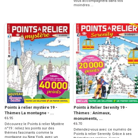
vous accompagnera dans vos
moindres ...
Points à relier mystère 19 -
Points à Relier Serenity 19 -
Thèmes La montagne - ...
Thèmes : Animaux,
€6.95
monuments, ...
€6.70
Découvrez le Points à relier Mystère
n°19 : reliez les points sur des
Détendez-vous avec ce numéro de
thèmes fascinants comme la
Points à relier Serenity. Grâce à ses
montagne ou New York, avec un