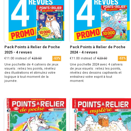
Pack Points à Relier de Poche
Pack Points à Relier de Poche
2025 - 4 revues
2024 - 4 revues
€11.00
instead of
€23.50
€11.00
instead of
€23.50
-53%
-53%
Une pochette de 4 cahiers de jeux
Une pochette 2024 avec 4 cahiers
visuels : reliez les points, révélez
de jeux visuels : reliez les points,
des illustrations et stimulez votre
révélez des dessins captivants et
logique à tout moment de la
entraînez votre esprit à tout
journée.
moment.