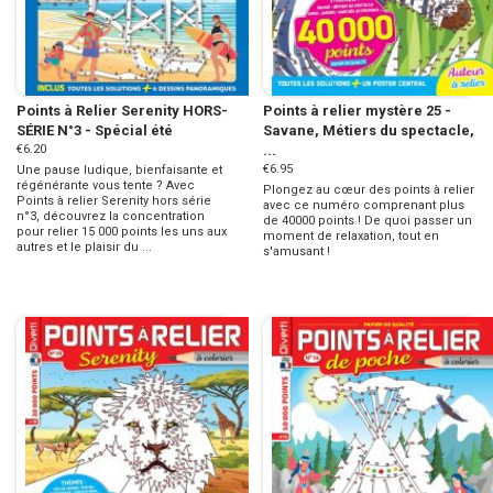
Points à Relier Serenity HORS-
Points à relier mystère 25 -
SÉRIE N°3 - Spécial été
Savane, Métiers du spectacle,
€6.20
...
€6.95
Une pause ludique, bienfaisante et
régénérante vous tente ? Avec
Plongez au cœur des points à relier
Points à relier Serenity hors série
avec ce numéro comprenant plus
n°3, découvrez la concentration
de 40000 points ! De quoi passer un
pour relier 15 000 points les uns aux
moment de relaxation, tout en
autres et le plaisir du ...
s'amusant !