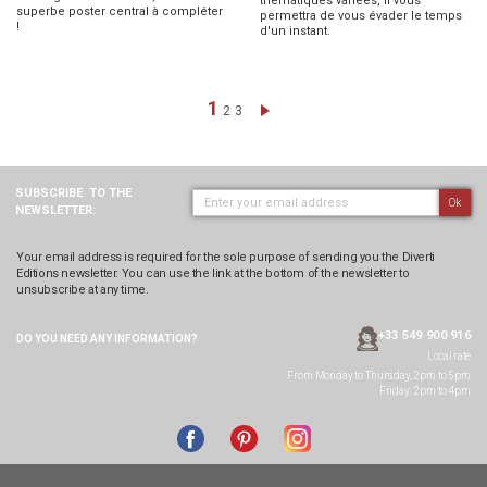
thématiques variées, il vous
superbe poster central à compléter
permettra de vous évader le temps
!
d'un instant.
Page
You're currently reading page
1
Page
Page
Page
Next
2
3
SUBSCRIBE
TO THE
Ok
NEWSLETTER:
Your email address is required for the sole purpose of sending you the Diverti
Editions newsletter. You can use the link at the bottom of the newsletter to
unsubscribe at any time.
+33 549 900 916
DO YOU NEED ANY
INFORMATION?
Local rate
From Monday to Thursday, 2pm to 5pm
Friday: 2pm to 4pm