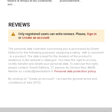
travers le temps et les continents
profondément ...
son ...
REVIEWS
Only registered users can write reviews. Please,
Sign in
or
create an account
The personal data collected concerning you is processed by Diverti
Editions for the following purposes: assigning a rating - with a comment
- to a product. The data is kept for the duration of the product's
existence in the website's catalogue. You have the right to access,
rectify, transfer and delete your personal data. To exercise this right,
please contact: Diverti Editions, 17, avenue du Cerisier Noir, 86530
Naintré ou contact@divertistore.fr.
Personal data protection policy
.
By clicking on “Create an account”, I accept the general terms and
conditions of sale (GTC).