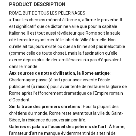
PRODUCT DESCRIPTION
ROME, BUT DE TOUS LES PÈLERINAGES
« Tous les chemins mènent à Rome », affirme le proverbe. Il
est significatif que ce dicton ne vaille que pour la capitale
italienne. Il est tout aussi révélateur que Rome soit la seule
cité terrestre ayant mérité le label de Ville éternelle. Non
qu’elle ait toujours existé ou que sa fin ne soit pas inéluctable
(comme celle de toute chose), mais la fascination qu’elle
exerce depuis plus de deux millénaires n’a pas d’équivalent
dans le monde.
Aux sources de notre civilisation, la Rome antique
:
Charlemagne passe (à tort) pour avoir inventé l’école
publique et (à raison) pour avoir tenté de restaurer la gloire de
Rome après l’effondrement dramatique de l’Empire romain
d’Occident.
Sur la trace des premiers chrétiens
: Pour la plupart des
chrétiens du monde, Rome reste avant tout la ville du Saint-
Siège, la résidence du souverain pontife.
Galeries et palais à l’accueil des pèlerins de l’art
: À Rome,
l’amateur d’art ne manque évidemment ni de sites ni de