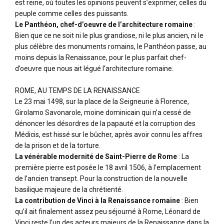
est reine, où toutes les opinions peuvent s’exprimer, celles du
peuple comme celles des puissants.
Le Panthéon, chef-d’oeuvre de l’architecture romaine
:
Bien que ce ne soit ni le plus grandiose, ni le plus ancien, ni le
plus célèbre des monuments romains, le Panthéon passe, au
moins depuis la Renaissance, pour le plus parfait chef-
d’oeuvre que nous ait légué l’architecture romaine.
ROME, AU TEMPS DE LA RENAISSANCE
Le 23 mai 1498, sur la place de la Seigneurie à Florence,
Girolamo Savonarole, moine dominicain qui n’a cessé de
dénoncer les désordres de la papauté et la corruption des
Médicis, est hissé sur le bûcher, après avoir connu les affres
de la prison et de la torture.
La vénérable modernité de Saint-Pierre de Rome
: La
première pierre est posée le 18 avril 1506, à l’emplacement
de l’ancien transept. Pour la construction de la nouvelle
basilique majeure de la chrétienté.
La contribution de Vinci à la Renaissance romaine
: Bien
qu’il ait finalement assez peu séjourné à Rome, Léonard de
Vinci reste l’un des acteurs majeurs de la Renaissance dans la