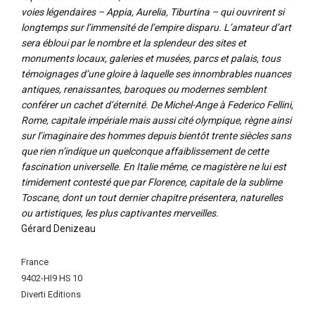
voies légendaires – Appia, Aurelia, Tiburtina – qui ouvrirent si
longtemps sur l’immensité de l’empire disparu. L’amateur d’art
sera ébloui par le nombre et la splendeur des sites et
monuments locaux, galeries et musées, parcs et palais, tous
témoignages d’une gloire à laquelle ses innombrables nuances
antiques, renaissantes, baroques ou modernes semblent
conférer un cachet d’éternité. De Michel-Ange à Federico Fellini,
Rome, capitale impériale mais aussi cité olympique, règne ainsi
sur l’imaginaire des hommes depuis bientôt trente siècles sans
que rien n’indique un quelconque affaiblissement de cette
fascination universelle. En Italie même, ce magistère ne lui est
timidement contesté que par Florence, capitale de la sublime
Toscane, dont un tout dernier chapitre présentera, naturelles
ou artistiques, les plus captivantes merveilles.
Gérard Denizeau
More
France
Information
9402-HI9 HS 10
Diverti Editions