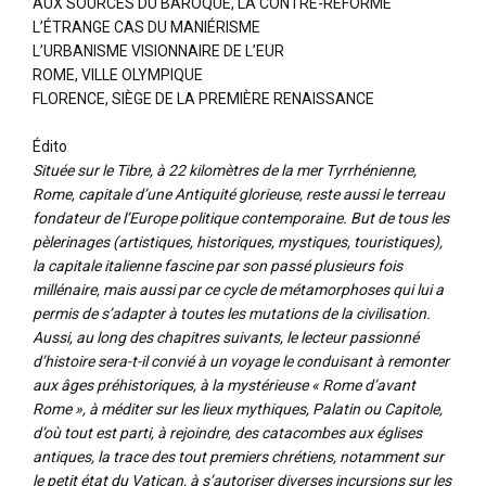
AUX SOURCES DU BAROQUE, LA CONTRE-RÉFORME
L’ÉTRANGE CAS DU MANIÉRISME
L’URBANISME VISIONNAIRE DE L’EUR
ROME, VILLE OLYMPIQUE
FLORENCE, SIÈGE DE LA PREMIÈRE RENAISSANCE
Édito
Située sur le Tibre, à 22 kilomètres de la mer Tyrrhénienne,
Rome, capitale d’une Antiquité glorieuse, reste aussi le terreau
fondateur de l’Europe politique contemporaine. But de tous les
pèlerinages (artistiques, historiques, mystiques, touristiques),
la capitale italienne fascine par son passé plusieurs fois
millénaire, mais aussi par ce cycle de métamorphoses qui lui a
permis de s’adapter à toutes les mutations de la civilisation.
Aussi, au long des chapitres suivants, le lecteur passionné
d’histoire sera-t-il convié à un voyage le conduisant à remonter
aux âges préhistoriques, à la mystérieuse « Rome d’avant
Rome », à méditer sur les lieux mythiques, Palatin ou Capitole,
d’où tout est parti, à rejoindre, des catacombes aux églises
antiques, la trace des tout premiers chrétiens, notamment sur
le petit état du Vatican, à s’autoriser diverses incursions sur les