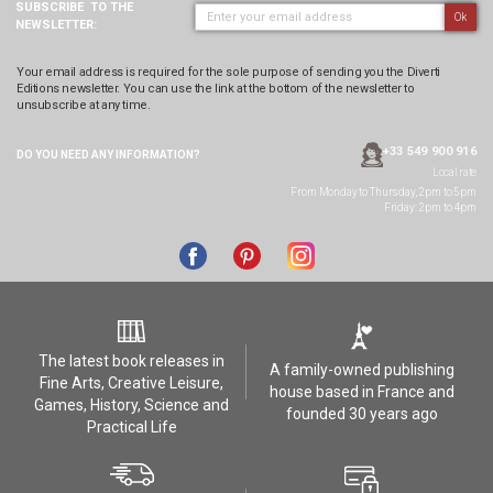
SUBSCRIBE
TO THE
Ok
NEWSLETTER:
Your email address is required for the sole purpose of sending you the Diverti
Editions newsletter. You can use the link at the bottom of the newsletter to
unsubscribe at any time.
+33 549 900 916
DO YOU NEED ANY
INFORMATION?
Local rate
From Monday to Thursday, 2pm to 5pm
Friday: 2pm to 4pm
The latest book releases in
A family-owned publishing
Fine Arts, Creative Leisure,
house based in France and
Games, History, Science and
founded 30 years ago
Practical Life