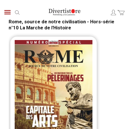
Skip
to
Search
Content
Rome, source de notre civilisation - Hors-série
n°10 La Marche de l'Histoire
Skip
Skip
to
to
the
the
end
begi
of
of
the
the
images
ima
gallery
galle