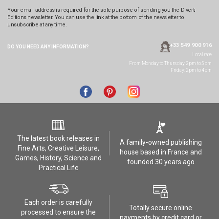
Your email address is required for the sole purpose of sending you the Diverti
Editions newsletter. You can use the link at the bottom of the newsletter to
unsubscribe at any time.
+33 549 900 916
DO YOU NEED ANY
INFORMATION?
Local rate
From Monday to Thursday, 2pm to 5pm
Friday: 2pm to 4pm
The latest book releases in
A family-owned publishing
Fine Arts, Creative Leisure,
house based in France and
Games, History, Science and
founded 30 years ago
Practical Life
Each order is carefully
Totally secure online
processed to ensure the
payments by credit card or