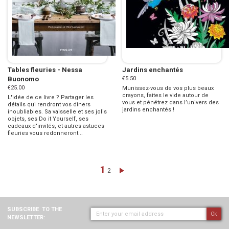
Tables fleuries - Nessa
Jardins enchantés
Buonomo
€5.50
€25.00
Munissez-vous de vos plus beaux
crayons, faites le vide autour de
L'idée de ce livre ? Partager les
vous et pénétrez dans l’univers des
détails qui rendront vos dîners
jardins enchantés !
inoubliables. Sa vaisselle et ses jolis
objets, ses Do it Yourself, ses
cadeaux d'invités, et autres astuces
fleuries vous redonneront...
Page
You're currently reading page
1
Page
Page
Next
2
SUBSCRIBE
TO THE
Ok
NEWSLETTER: