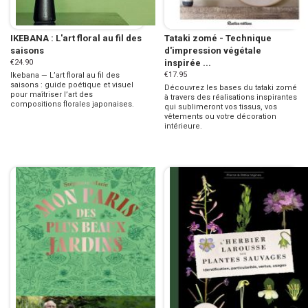
IKEBANA : L'art floral au fil des
Tataki zomé - Technique
saisons
d'impression végétale
€24.90
inspirée ...
€17.95
Ikebana — L’art floral au fil des
saisons : guide poétique et visuel
Découvrez les bases du tataki zomé
pour maîtriser l’art des
à travers des réalisations inspirantes
compositions florales japonaises.
qui sublimeront vos tissus, vos
vêtements ou votre décoration
intérieure.