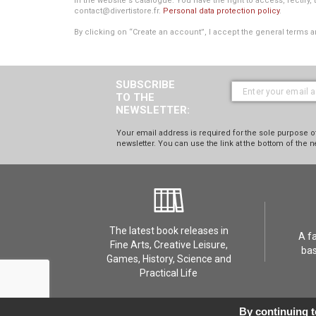
in the website's catalogue. You have the right to access, rectify, 
contact@divertistore.fr.
Personal data protection policy
.
By clicking on “Create an account”, I accept the general terms a
SUBSCRIBE
TO THE
NEWSLETTER:
Your email address is required for the sole purpose of
newsletter. You can use the link at the bottom of the n
The latest book releases in
A f
Fine Arts, Creative Leisure,
bas
Games, History, Science and
Practical Life
Contact Us
GDPR - Privacy
FAQ
Terms
Contac
By continuing to