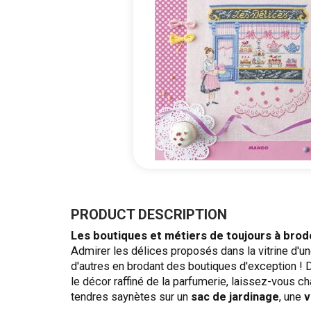
Skip
to
the
PRODUCT DESCRIPTION
beginning
Les boutiques et métiers de toujours
à brod
of
Admirer les délices proposés dans la vitrine d'u
the
d'autres en brodant des boutiques d'exception ! D
images
le décor raffiné de la parfumerie, laissez-vous
gallery
tendres saynètes sur un
sac de jardinage
, une
v