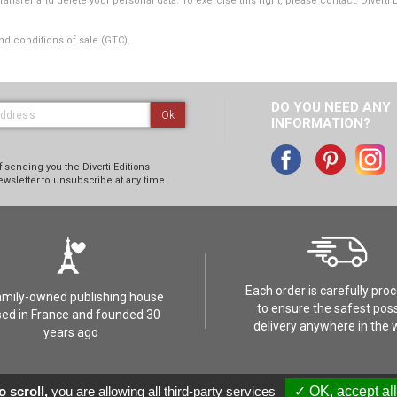
transfer and delete your personal data. To exercise this right, please contact: Diverti 
nd conditions of sale (GTC).
DO YOU NEED ANY
Ok
INFORMATION?
 sending you the Diverti Editions
ewsletter to unsubscribe at any time.
Each order is carefully pro
amily-owned publishing house
to ensure the safest poss
ed in France and founded 30
delivery anywhere in the 
years ago
t
Réalisation :
 scroll,
you are allowing all third-party services
✓ OK, accept all