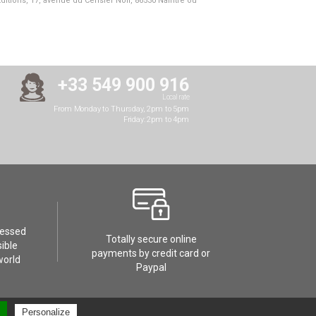
Editions, 17, avenue du Cerisier Noir, 86530 Naintré ou
+33 549 900 916
Local rate
From Monday to Thursday, 2pm to 5pm
Friday: 2pm to 4pm
cessed
Totally secure online
ible
payments by credit card or
world
Paypal
Personalize