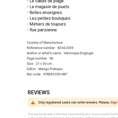
- Le cabas de plage
- Le magasin de jouets
- Belles enseignes
- Les petites boutiques
- Métiers de toujours
- Rue parisienne
More
Country of Manufacture
Information
Reference number
8254-2039
Author or artist's name
Véronique Enginger
Page number
96
Size
21 x 30 cm
Editor
Mango Pratique
Bar code
9782812501487
REVIEWS
Only registered users can write reviews. Please,
Sign 
The personal data collected concerning you is processed by Divert