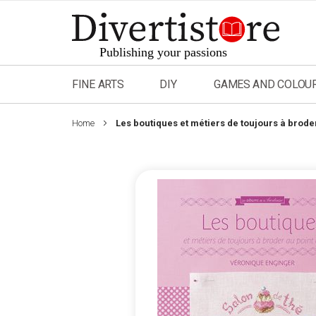
Skip
to
Content
FINE ARTS
DIY
GAMES AND COLOU
Home
Les boutiques et métiers de toujours à broder
Skip
to
the
end
of
the
images
gallery