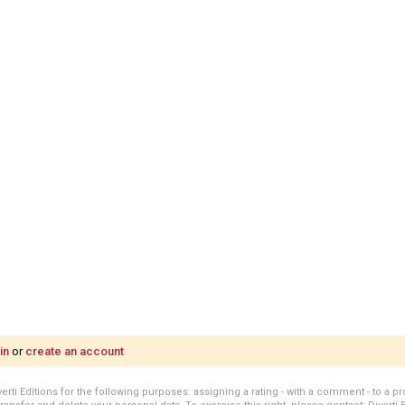
in
or
create an account
i Editions for the following purposes: assigning a rating - with a comment - to a pro