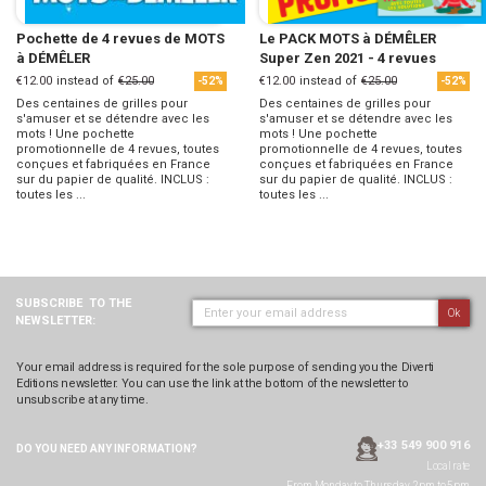
Pochette de 4 revues de MOTS
Le PACK MOTS à DÉMÊLER
à DÉMÊLER
Super Zen 2021 - 4 revues
€12.00
instead of
€25.00
€12.00
instead of
€25.00
-52%
-52%
Des centaines de grilles pour
Des centaines de grilles pour
s'amuser et se détendre avec les
s'amuser et se détendre avec les
mots ! Une pochette
mots ! Une pochette
promotionnelle de 4 revues, toutes
promotionnelle de 4 revues, toutes
conçues et fabriquées en France
conçues et fabriquées en France
sur du papier de qualité. INCLUS :
sur du papier de qualité. INCLUS :
toutes les ...
toutes les ...
SUBSCRIBE
TO THE
Ok
NEWSLETTER:
Your email address is required for the sole purpose of sending you the Diverti
Editions newsletter. You can use the link at the bottom of the newsletter to
unsubscribe at any time.
+33 549 900 916
DO YOU NEED ANY
INFORMATION?
Local rate
From Monday to Thursday, 2pm to 5pm