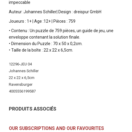
impeccable
Auteur :Johannes Schiller| Design : dreispur GmbH
Joueurs : 1+ | Age :12+ | Pièces : 759
• Contenu : Un puzzle de 759 pièces, un guide de jeu, une
enveloppe contenant la solution finale.
• Dimension du Puzzle : 70 x 50 x 0,2cm.
• Taille de la boîte : 22 x 22 x 6,5cm.
More
12296-JEU 04
Information
Johannes Schiller
22 x 22 x 6,5cm
Ravensburger
4005556199587
PRODUITS ASSOCIÉS
OUR SUBSCRIPTIONS AND OUR FAVOURITES