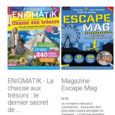
ENIGMATIK - La
Magazine
chasse aux
Escape Mag
trésors : le
€6.90
dernier secret
Le compte à rebours a
commencé... Vous avez 24 h
de ...
pour aider Luna à décrypter ce
message : « c’est une question