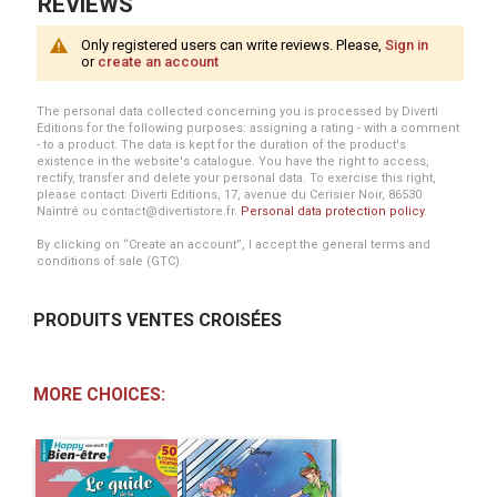
REVIEWS
Only registered users can write reviews. Please,
Sign in
or
create an account
The personal data collected concerning you is processed by Diverti
Editions for the following purposes: assigning a rating - with a comment
- to a product. The data is kept for the duration of the product's
existence in the website's catalogue. You have the right to access,
rectify, transfer and delete your personal data. To exercise this right,
please contact: Diverti Editions, 17, avenue du Cerisier Noir, 86530
Naintré ou contact@divertistore.fr.
Personal data protection policy
.
By clicking on “Create an account”, I accept the general terms and
conditions of sale (GTC).
PRODUITS VENTES CROISÉES
MORE CHOICES: