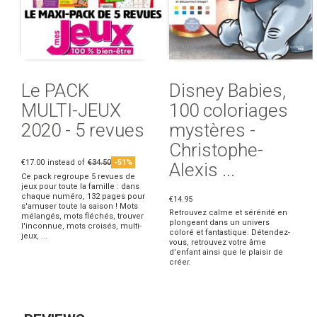
Le PACK
Disney Babies,
MULTI-JEUX
100 coloriages
2020 - 5 revues
mystères -
Christophe-
€17.00
instead of
€34.50
-51%
Alexis ...
Ce pack regroupe 5 revues de
jeux pour toute la famille : dans
chaque numéro, 132 pages pour
€14.95
s'amuser toute la saison ! Mots
Retrouvez calme et sérénité en
mélangés, mots fléchés, trouver
plongeant dans un univers
l'inconnue, mots croisés, multi-
coloré et fantastique. Détendez-
jeux, ...
vous, retrouvez votre âme
d’enfant ainsi que le plaisir de
créer.