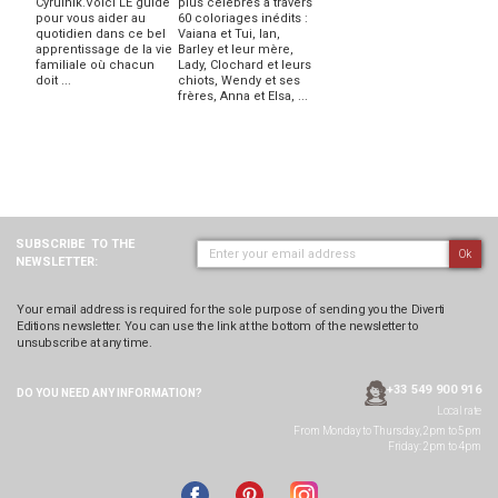
Cyrulnik.Voici LE guide
plus célèbres à travers
pour vous aider au
60 coloriages inédits :
quotidien dans ce bel
Vaiana et Tui, lan,
apprentissage de la vie
Barley et leur mère,
familiale où chacun
Lady, Clochard et leurs
doit ...
chiots, Wendy et ses
frères, Anna et Elsa, ...
SUBSCRIBE
TO THE
Ok
NEWSLETTER:
Your email address is required for the sole purpose of sending you the Diverti
Editions newsletter. You can use the link at the bottom of the newsletter to
unsubscribe at any time.
+33 549 900 916
DO YOU NEED ANY
INFORMATION?
Local rate
From Monday to Thursday, 2pm to 5pm
Friday: 2pm to 4pm