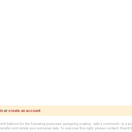
in
or
create an account
i Editions for the following purposes: assigning a rating - with a comment - to a pro
transfer and delete your personal data. To exercise this right, please contact: Diverti 