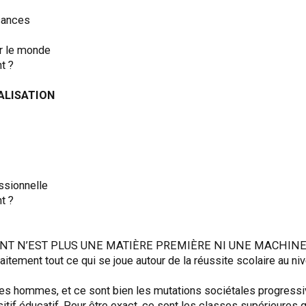
acances
ur le monde
t ?
NALISATION
essionnelle
t ?
’EST PLUS UNE MATIÈRE PREMIÈRE NI UNE MACHINE : c’est 
aitement tout ce qui se joue autour de la réussite scolaire au n
es hommes, et ce sont bien les mutations sociétales progressiv
tif éducatif. Pour être exact, ce sont les classes supérieures q