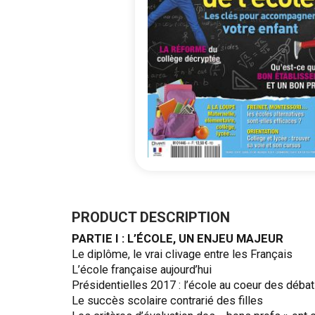
Skip
to
the
PRODUCT DESCRIPTION
beginning
PARTIE I : L’ÉCOLE, UN ENJEU MAJEUR
of
Le diplôme, le vrai clivage entre les Français
the
L’école française aujourd’hui
images
Présidentielles 2017 : l’école au coeur des déba
gallery
Le succès scolaire contrarié des filles