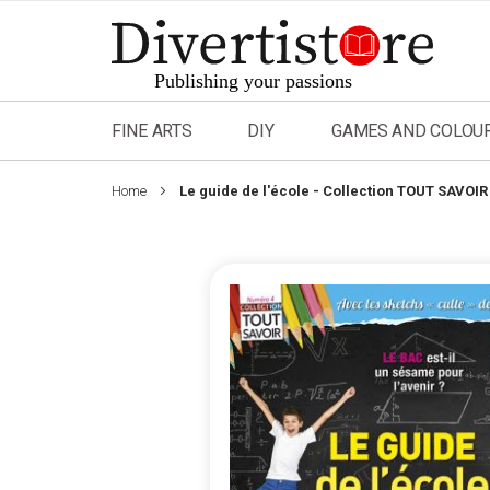
Skip
to
Content
FINE ARTS
DIY
GAMES AND COLOU
Home
Le guide de l'école - Collection TOUT SAVOIR
Skip
to
the
end
of
the
images
gallery