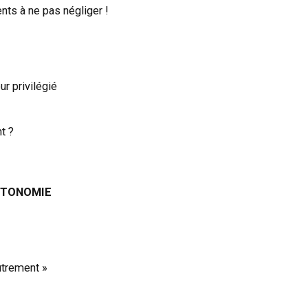
ents à ne pas négliger !
ur privilégié
t ?
AUTONOMIE
utrement »