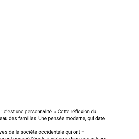
une personnalité. » Cette réflexion du
iveau des familles. Une pensée moderne, qui date
es de la société occidentale qui ont –
ui ont poussé l’école à intégrer, dans ses valeurs,