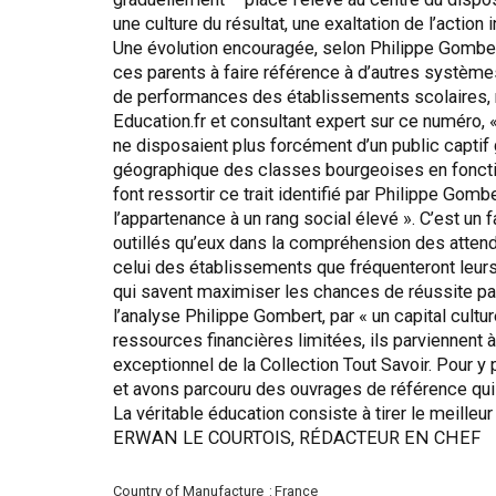
une culture du résultat, une exaltation de l’action
Une évolution encouragée, selon Philippe Gombert,
ces parents à faire référence à d’autres système
de performances des établissements scolaires, n’
Education.fr et consultant expert sur ce numéro, 
ne disposaient plus forcément d’un public captif g
géographique des classes bourgeoises en fonction 
font ressortir ce trait identifié par Philippe Gom
l’appartenance à un rang social élevé ». C’est un
outillés qu’eux dans la compréhension des atten
celui des établissements que fréquenteront leurs en
qui savent maximiser les chances de réussite par 
l’analyse Philippe Gombert, par « un capital cul
ressources financières limitées, ils parviennent
exceptionnel de la Collection Tout Savoir. Pour y
et avons parcouru des ouvrages de référence qui p
La véritable éducation consiste à tirer le meille
ERWAN LE COURTOIS, RÉDACTEUR EN CHEF
More
Country of Manufacture
France