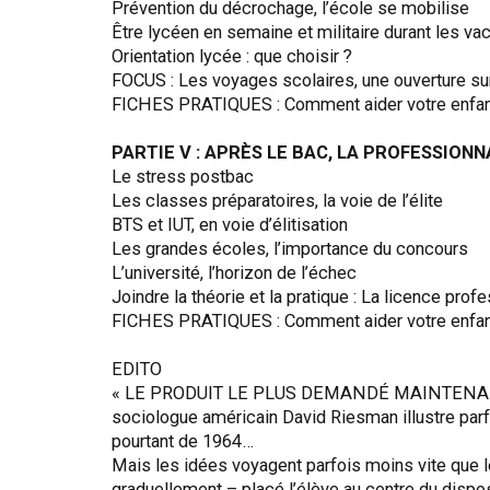
Prévention du décrochage, l’école se mobilise
Être lycéen en semaine et militaire durant les v
Orientation lycée : que choisir ?
FOCUS : Les voyages scolaires, une ouverture s
FICHES PRATIQUES : Comment aider votre enfan
PARTIE V : APRÈS LE BAC, LA PROFESSION
Le stress postbac
Les classes préparatoires, la voie de l’élite
BTS et IUT, en voie d’élitisation
Les grandes écoles, l’importance du concours
L’université, l’horizon de l’échec
Joindre la théorie et la pratique : La licence prof
FICHES PRATIQUES : Comment aider votre enfan
EDITO
« LE PRODUIT LE PLUS DEMANDÉ MAINTENANT N
sociologue américain David Riesman illustre parf
pourtant de 1964…
Mais les idées voyagent parfois moins vite que l
graduellement – placé l’élève au centre du disposi