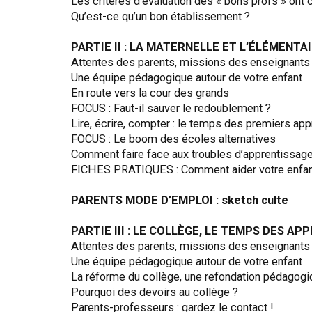
Les critères d’évaluation des « bons profs » ont
Qu’est-ce qu’un bon établissement ?
PARTIE II : LA MATERNELLE ET L’ÉLÉMENTA
Attentes des parents, missions des enseignants
Une équipe pédagogique autour de votre enfant
En route vers la cour des grands
FOCUS : Faut-il sauver le redoublement ?
Lire, écrire, compter : le temps des premiers ap
FOCUS : Le boom des écoles alternatives
Comment faire face aux troubles d’apprentissag
FICHES PRATIQUES : Comment aider votre enfan
PARENTS MODE D’EMPLOI : sketch culte
PARTIE III : LE COLLÈGE, LE TEMPS DES 
Attentes des parents, missions des enseignants
Une équipe pédagogique autour de votre enfant
La réforme du collège, une refondation pédagogi
Pourquoi des devoirs au collège ?
Parents-professeurs : gardez le contact !