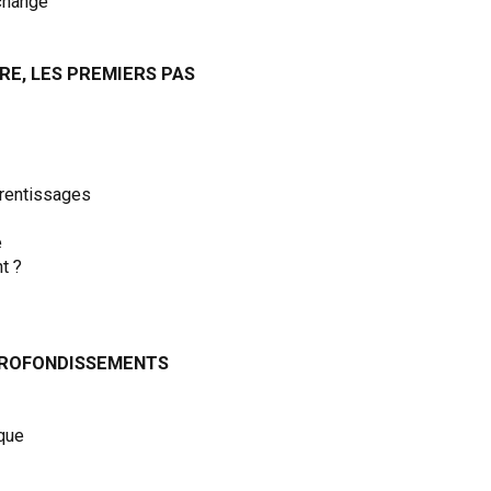
 changé
IRE, LES PREMIERS PAS
prentissages
e
t ?
APPROFONDISSEMENTS
que