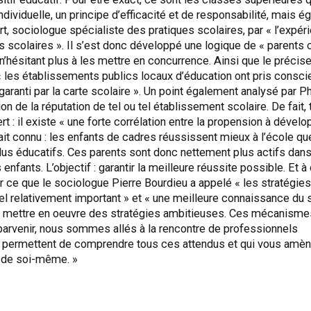
 individuelle, un principe d’efficacité et de responsabilité, mais é
 sociologue spécialiste des pratiques scolaires, par « l’expérie
s scolaires ». Il s’est donc développé une logique de « parent
hésitant plus à les mettre en concurrence. Ainsi que le précis
« les établissements publics locaux d’éducation ont pris conscie
aranti par la carte scolaire ». Un point également analysé par Ph
de la réputation de tel ou tel établissement scolaire. De fait, 
bert : il existe « une forte corrélation entre la propension à dév
 fait connu : les enfants de cadres réussissent mieux à l’école 
dus éducatifs. Ces parents sont donc nettement plus actifs da
fants. L’objectif : garantir la meilleure réussite possible. Et à 
ce que le sociologue Pierre Bourdieu a appelé « les stratégies 
turel relativement important » et « une meilleure connaissance d
 à mettre en oeuvre des stratégies ambitieuses. Ces mécanismes
 parvenir, nous sommes allés à la rencontre de professionnels
ermettent de comprendre tous ces attendus et qui vous amèneront
ur de soi-même. »