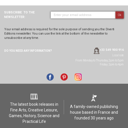
SUBSCRIBE
TO THE
Ok
NEWSLETTER:
Your email address is required for the sole purpose of sending you the Diverti
Editions newsletter. You can use the link at the bottom of the newsletter to
unsubscribe at any time.
+33 549 900 916
DO YOU NEED ANY
INFORMATION?
Local rate
From Monday to Thursday, 2pm to 5pm
Friday: 2pm to 4pm
The latest book releases in
A family-owned publishing
Fine Arts, Creative Leisure,
house based in France and
Games, History, Science and
founded 30 years ago
Practical Life