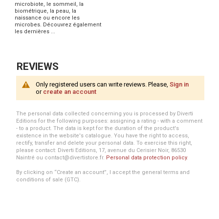
microbiote, le sommeil, la
biométrique, la peau, la
naissance ou encore les
microbes. Découvrez également
les dernières ...
REVIEWS
Only registered users can write reviews. Please,
Sign in
or
create an account
The personal data collected concerning you is processed by Diverti
Editions for the following purposes: assigning a rating - with a comment
- to a product. The data is kept for the duration of the product's
existence in the website's catalogue. You have the right to access,
rectify, transfer and delete your personal data. To exercise this right,
please contact: Diverti Editions, 17, avenue du Cerisier Noir, 86530
Naintré ou contact@divertistore.fr.
Personal data protection policy
.
By clicking on “Create an account”, I accept the general terms and
conditions of sale (GTC).