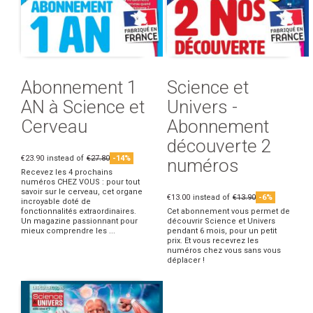
Abonnement 1
Science et
AN à Science et
Univers -
Cerveau
Abonnement
découverte 2
€23.90
instead of
€27.80
-14%
numéros
Recevez les 4 prochains
numéros CHEZ VOUS : pour tout
savoir sur le cerveau, cet organe
€13.00
instead of
€13.90
-6%
incroyable doté de
fonctionnalités extraordinaires.
Cet abonnement vous permet de
Un magazine passionnant pour
découvrir Science et Univers
mieux comprendre les ...
pendant 6 mois, pour un petit
prix. Et vous recevrez les
numéros chez vous sans vous
déplacer !