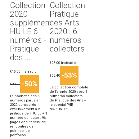
Collection
Collection
2020
Pratique
suppléments
des Arts
HUILE 6
2020 : 6
numéros -
numéros
Pratique
collectors
des ...
€25.00
instead of
€15.00
instead of
-53%
€53.40
-50%
€30.00
La collection complète
de l'année 2020 avec 5
La pochette des 5
numéros collectors
numéros parus en
de Pratique des Arts +
2020 consacrés
le spécial "VIE
exclusivement à la
d'ARTISTE"
pratique de l'HUILE + 1
numéro collector : 96
pages de tutoriels, de
rencontres de
peintres, de
portfolios…