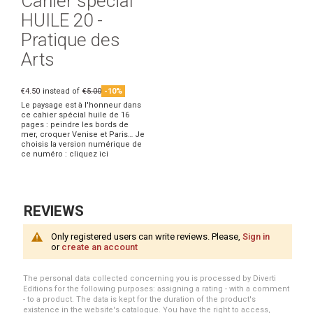
Cahier spécial
HUILE 20 -
Pratique des
Arts
€4.50
instead of
€5.00
-10%
Le paysage est à l'honneur dans
ce cahier spécial huile de 16
pages : peindre les bords de
mer, croquer Venise et Paris… Je
choisis la version numérique de
ce numéro : cliquez ici
REVIEWS
Only registered users can write reviews. Please,
Sign in
or
create an account
The personal data collected concerning you is processed by Diverti
Editions for the following purposes: assigning a rating - with a comment
- to a product. The data is kept for the duration of the product's
existence in the website's catalogue. You have the right to access,