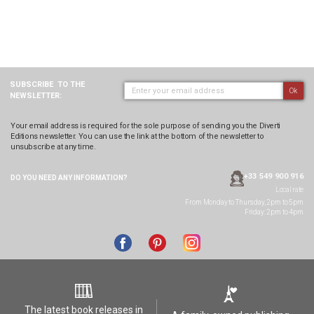
SUBSCRIBE
TO THE
Ok
NEWSLETTER:
Your email address is required for the sole purpose of sending you the Diverti
Editions newsletter. You can use the link at the bottom of the newsletter to
unsubscribe at any time.
+33 549 900 916
DO YOU NEED ANY
INFORMATION?
Local rate
From Monday to Thursday, 2pm to 5pm
Friday: 2pm to 4pm
The latest book releases in