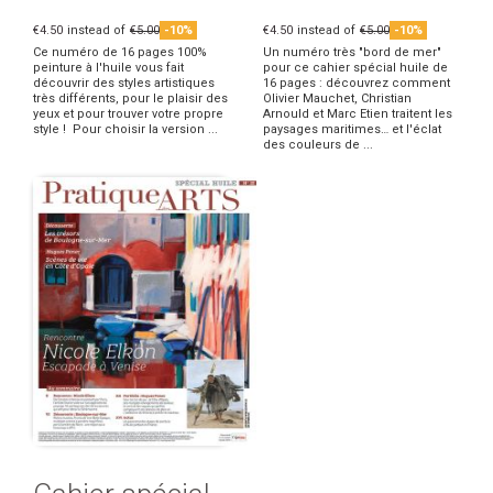
€4.50
instead of
€5.00
-10%
€4.50
instead of
€5.00
-10%
Ce numéro de 16 pages 100%
Un numéro très "bord de mer"
peinture à l'huile vous fait
pour ce cahier spécial huile de
découvrir des styles artistiques
16 pages : découvrez comment
très différents, pour le plaisir des
Olivier Mauchet, Christian
yeux et pour trouver votre propre
Arnould et Marc Etien traitent les
style ! Pour choisir la version ...
paysages maritimes… et l'éclat
des couleurs de ...