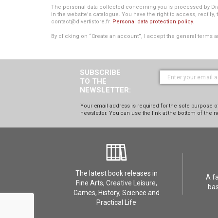
The personal data collected concerning you is processed by Divert
in the website's catalogue. You have the right to access, rectify, 
contact@divertistore.fr.
Personal data protection policy
.
By clicking on “Create an account”, I accept the general terms a
SUBSCRIBE
TO THE
NEWSLETTER:
Your email address is required for the sole purpose of
newsletter. You can use the link at the bottom of the n
The latest book releases in
A f
Fine Arts, Creative Leisure,
bas
Games, History, Science and
Practical Life