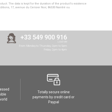
duct. The data is kept for the duration of the product's existence
Editions, 17, avenue du Cerisier Noir, 86530 Naintré ou
+33 549 900 916
Local rate
From Monday to Thursday, 2pm to 5pm
Friday: 2pm to 4pm
cessed
Totally secure online
ible
payments by credit card or
world
Paypal