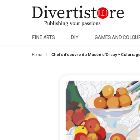
Skip
to
Content
FINE ARTS
DIY
GAMES AND COLOU
Home
Chefs d'oeuvre du Musée d'Orsay - Coloriage
Skip
to
the
end
of
the
images
gallery