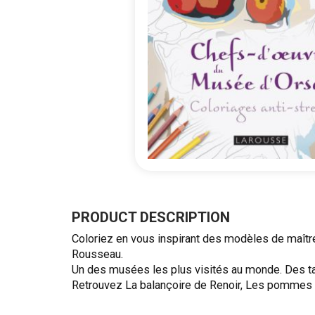
Skip
to
the
PRODUCT DESCRIPTION
beginning
Coloriez en vous inspirant des modèles de maîtres
of
Rousseau.
the
Un des musées les plus visités au monde. Des tab
images
Retrouvez La balançoire de Renoir, Les pommes 
gallery