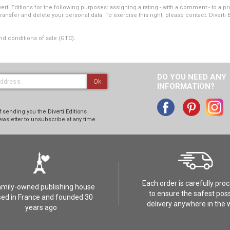
i Editions for the following purposes: assigning a rating - with a comment - to a pro
transfer and delete your personal data. To exercise this right, please contact: Diverti 
nd conditions of sale (GTC).
DO YOU NEED ANY
Ok
INFORMATION?
 sending you the Diverti Editions
ewsletter to unsubscribe at any time.
Each order is carefully pro
amily-owned publishing house
to ensure the safest poss
ed in France and founded 30
delivery anywhere in the 
years ago