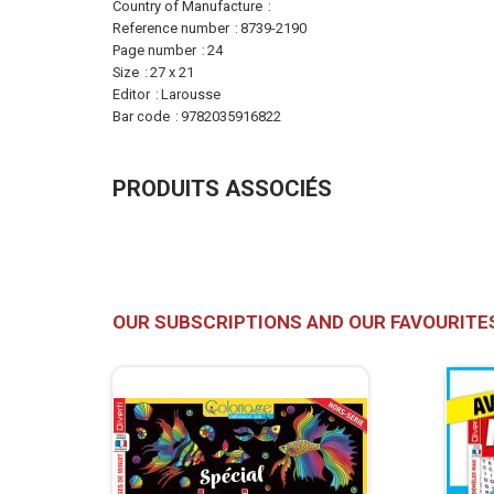
More
Country of Manufacture
Information
Reference number
8739-2190
Page number
24
Size
27 x 21
Editor
Larousse
Bar code
9782035916822
PRODUITS ASSOCIÉS
OUR SUBSCRIPTIONS AND OUR FAVOURITE