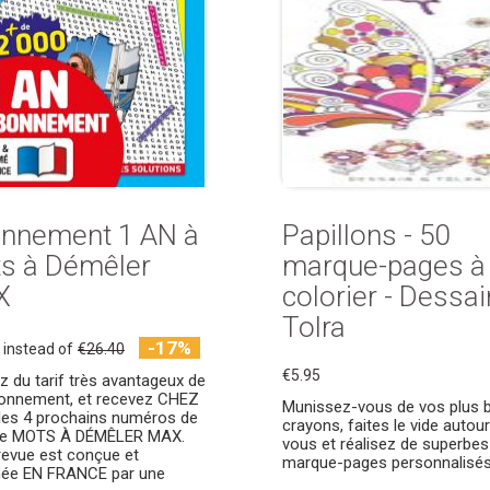
nnement 1 AN à
Papillons - 50
s à Démêler
marque-pages à
X
colorier - Dessai
Tolra
-17%
instead of
€26.40
€5.95
ez du tarif très avantageux de
onnement, et recevez CHEZ
Munissez-vous de vos plus 
es 4 prochains numéros de
crayons, faites le vide autou
vue MOTS À DÉMÊLER MAX.
vous et réalisez de superbes
revue est conçue et
marque-pages personnalisés
mée EN FRANCE par une