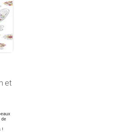
n et
beaux
r de
 !