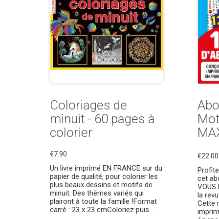
Coloriages de
Abo
minuit - 60 pages à
Mot
colorier
MA
€7.90
€22.00
Un livre imprimé EN FRANCE sur du
Profit
papier de qualité, pour colorier les
cet ab
plus beaux dessins et motifs de
VOUS l
minuit. Des thèmes variés qui
la re
plairont à toute la famille !Format
Cette 
carré : 23 x 23 cmColoriez puis...
impri