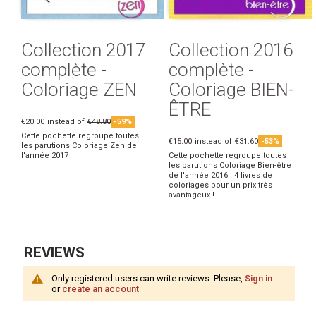
Collection 2017
Collection 2016
complète -
complète -
Coloriage ZEN
Coloriage BIEN-
ÊTRE
€20.00
instead of
€48.80
-59%
Cette pochette regroupe toutes
€15.00
instead of
€31.60
-53%
les parutions Coloriage Zen de
l'année 2017
Cette pochette regroupe toutes
les parutions Coloriage Bien-être
de l'année 2016 : 4 livres de
coloriages pour un prix très
avantageux !
REVIEWS
Only registered users can write reviews. Please,
Sign in
or
create an account