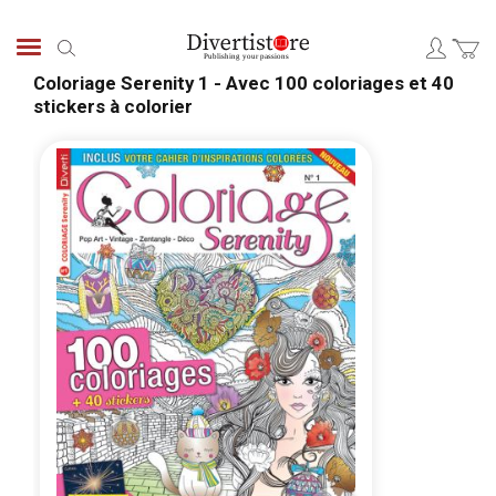
Skip
to
Search
Content
Coloriage Serenity 1 - Avec 100 coloriages et 40
stickers à colorier
Skip
Skip
to
to
the
the
end
begi
of
of
the
the
images
ima
gallery
galle