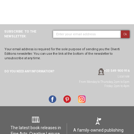
SUBSCRIBE
TO THE
Ok
NEWSLETTER:
Your email address is required for the sole purpose of sending you the Diverti
Editions newsletter. You can use the link at the bottom of the newsletter to
unsubscribe at any time.
+33 549 900 916
DO YOU NEED ANY
INFORMATION?
Local rate
From Monday to Thursday, 2pm to 5pm
Friday: 2pm to 4pm
The latest book releases in
A family-owned publishing
Fine Arts, Creative Leisure,