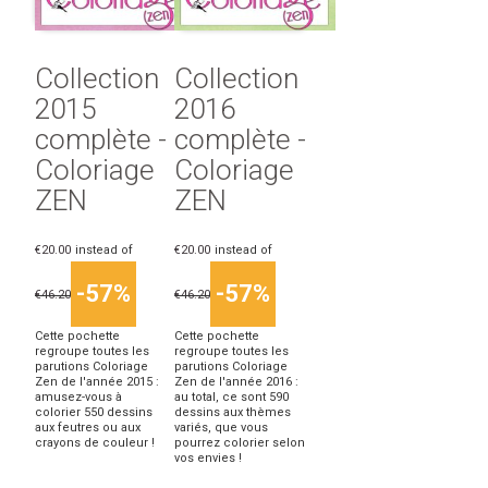
Collection
Collection
2015
2016
complète -
complète -
Coloriage
Coloriage
ZEN
ZEN
€20.00
instead of
€20.00
instead of
-57%
-57%
€46.20
€46.20
Cette pochette
Cette pochette
regroupe toutes les
regroupe toutes les
parutions Coloriage
parutions Coloriage
Zen de l'année 2015 :
Zen de l'année 2016 :
amusez-vous à
au total, ce sont 590
colorier 550 dessins
dessins aux thèmes
aux feutres ou aux
variés, que vous
crayons de couleur !
pourrez colorier selon
vos envies !