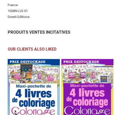
More
France
Information
10389-LU3 01
Diverti Editions
PRODUITS VENTES INCITATIVES
OUR CLIENTS ALSO LIKED