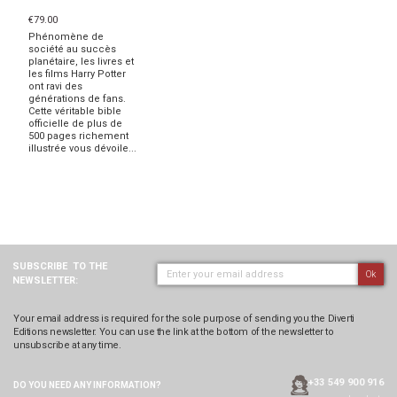
€79.00
Phénomène de
société au succès
planétaire, les livres et
les films Harry Potter
ont ravi des
générations de fans.
Cette véritable bible
officielle de plus de
500 pages richement
illustrée vous dévoile...
SUBSCRIBE
TO THE
Ok
NEWSLETTER:
Your email address is required for the sole purpose of sending you the Diverti
Editions newsletter. You can use the link at the bottom of the newsletter to
unsubscribe at any time.
+33 549 900 916
DO YOU NEED ANY
INFORMATION?