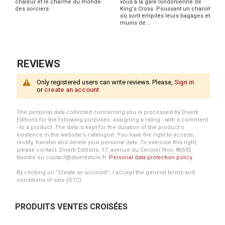
chaleur et le charme du monde
vous à la gare londonienne de
des sorciers.
King's Cross. Poussant un chariot
où sont empilés leurs bagages et
munis de...
REVIEWS
Only registered users can write reviews. Please,
Sign in
or
create an account
The personal data collected concerning you is processed by Diverti
Editions for the following purposes: assigning a rating - with a comment
- to a product. The data is kept for the duration of the product's
existence in the website's catalogue. You have the right to access,
rectify, transfer and delete your personal data. To exercise this right,
please contact: Diverti Editions, 17, avenue du Cerisier Noir, 86530
Naintré ou contact@divertistore.fr.
Personal data protection policy
.
By clicking on “Create an account”, I accept the general terms and
conditions of sale (GTC).
PRODUITS VENTES CROISÉES