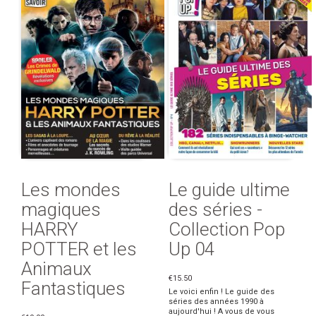
Les mondes
Le guide ultime
magiques
des séries -
HARRY
Collection Pop
POTTER et les
Up 04
Animaux
€15.50
Fantastiques
Le voici enfin ! Le guide des
séries des années 1990 à
aujourd'hui ! A vous de vous