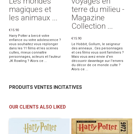
Les mondes
voyages en
magiques et
terre du milieu -
les animaux ...
Magazine
Collection ...
€15.90
Harry Potter a bercé votre
€15.90
enfance ou votre adolescence ?
vous souhaitez vous replonger
Le Hobbit, Gollum, le seigneur
dans les 11 films et les scènes
des anneaux...Ces personnages
cultes, mieux connaître
et ces films vous sont familiers ?
personnages, acteurs et l'auteur
Mais vous avez envie d'en
JK Rowling ? Alors ce ...
découvrir davantage sur l'envers
du décor de ce monde culte ?
Alors ce ...
PRODUITS VENTES INCITATIVES
OUR CLIENTS ALSO LIKED