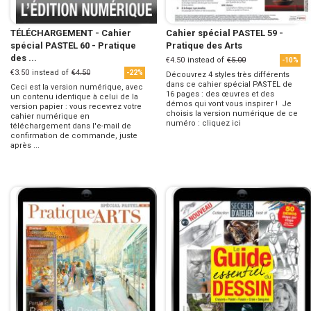
TÉLÉCHARGEMENT - Cahier
Cahier spécial PASTEL 59 -
spécial PASTEL 60 - Pratique
Pratique des Arts
des ...
€4.50
instead of
€5.00
-10%
€3.50
instead of
€4.50
-22%
Découvrez 4 styles très différents
dans ce cahier spécial PASTEL de
Ceci est la version numérique, avec
16 pages : des œuvres et des
un contenu identique à celui de la
démos qui vont vous inspirer ! Je
version papier : vous recevrez votre
choisis la version numérique de ce
cahier numérique en
numéro : cliquez ici
téléchargement dans l'e-mail de
confirmation de commande, juste
après ...