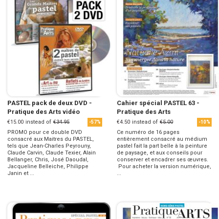
PASTEL pack de deux DVD -
Cahier spécial PASTEL 63 -
Pratique des Arts vidéo
Pratique des Arts
€15.00
instead of
€34.95
€4.50
instead of
€5.00
-57%
-10%
PROMO pour ce double DVD
Ce numéro de 16 pages
consacré aux Maitres du PASTEL,
entièrement consacré au médium
tels que Jean-Charles Peyrouny,
pastel fait la part belle à la peinture
Claude Carvin, Claude Texier, Alain
de paysage, et aux conseils pour
Bellanger, Chris, José Daoudal,
conserver et encadrer ses œuvres.
Jacqueline Belleiche, Philippe
Pour acheter la version numérique,
Janin et ...
...