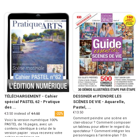
TÉLÉCHARGEMENT - Cahier
DESSINER et PEINDRE LES
spécial PASTEL 62 - Pratique
SCÈNES DE VIE - Aquarelle,
des ...
Pastel, ...
€13.50
€3.50
instead of
€4.50
-22%
Comment peindre une scène en
Voici la version numérique 100%
clair-obscur ? Comment composer
PASTEL de 16 pages, avec un
un tableau pour attirer le regard du
contenu identique à celui de la
spectateur ? Comment intégrer les
version papier : vous recevrez votre
personnages à l’arrière-plan ? En