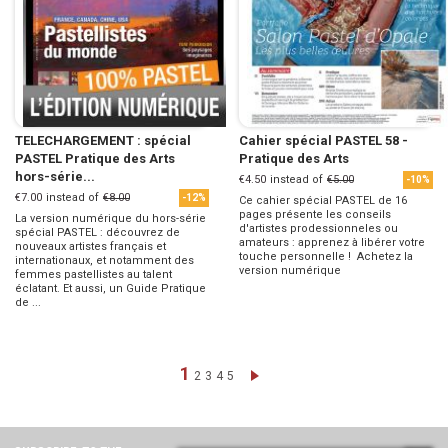
TELECHARGEMENT : spécial
Cahier spécial PASTEL 58 -
PASTEL Pratique des Arts
Pratique des Arts
hors-série...
€4.50
instead of
€5.00
-10%
€7.00
instead of
€8.00
-12%
Ce cahier spécial PASTEL de 16
pages présente les conseils
La version numérique du hors-série
d'artistes prodessionneles ou
spécial PASTEL : découvrez de
amateurs : apprenez à libérer votre
nouveaux artistes français et
touche personnelle ! Achetez la
internationaux, et notamment des
version numérique
femmes pastellistes au talent
éclatant. Et aussi, un Guide Pratique
de ...
Page
You're currently reading page
1
Page
Page
Page
Page
Page
Next
2
3
4
5