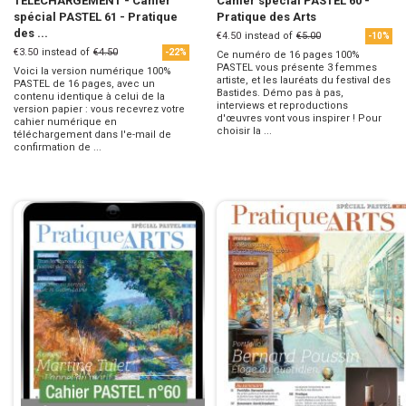
TÉLÉCHARGEMENT - Cahier
Cahier spécial PASTEL 60 -
spécial PASTEL 61 - Pratique
Pratique des Arts
des ...
€4.50
instead of
€5.00
-10%
€3.50
instead of
€4.50
-22%
Ce numéro de 16 pages 100%
PASTEL vous présente 3 femmes
Voici la version numérique 100%
artiste, et les lauréats du festival des
PASTEL de 16 pages, avec un
Bastides. Démo pas à pas,
contenu identique à celui de la
interviews et reproductions
version papier : vous recevrez votre
d'œuvres vont vous inspirer ! Pour
cahier numérique en
choisir la ...
téléchargement dans l'e-mail de
confirmation de ...