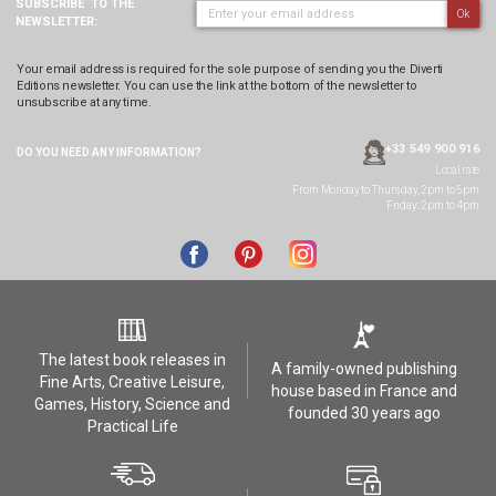
SUBSCRIBE
TO THE
Ok
NEWSLETTER:
Your email address is required for the sole purpose of sending you the Diverti
Editions newsletter. You can use the link at the bottom of the newsletter to
unsubscribe at any time.
+33 549 900 916
DO YOU NEED ANY
INFORMATION?
Local rate
From Monday to Thursday, 2pm to 5pm
Friday: 2pm to 4pm
The latest book releases in
A family-owned publishing
Fine Arts, Creative Leisure,
house based in France and
Games, History, Science and
founded 30 years ago
Practical Life