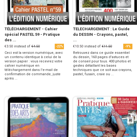
TÉLÉCHARGEMENT - Cahier
TELECHARGEMENT : Le Guide
spécial PASTEL 59 - Pratique
du DESSIN - Crayons, pastel,
des ...
...
€3.50
instead of
€4.50
€10.50
instead of
€11.50
-22%
-9%
Ceci est la version numérique, avec
Retrouvez dans ce guide essentiel
un contenu identique à celui de la
du dessin, 160 pages d'astuces et
version papier : vous recevrez votre
de conseil pour tous. 400 photos et
cahier numérique en
gestes détaillant les bases
téléchargement dans l'e-mail de
techniques que ce soit aux crayons,
confirmation de commande, juste
pastel, fusain, craie ou ...
après ...