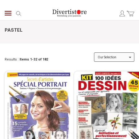
Skip
to
Search
Content
PASTEL
Results :
Items
1
-
32
of
182