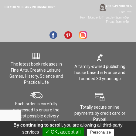
+33 549 900 916
DO YOU NEED ANY
INFORMATION?
Local rate
From Monday to Thursday, 2pm to 5pm
Friday: 2pm to 4pm
The latest book releases in
A family-owned publishing
Fine Arts, Creative Leisure,
house based in France and
Games, History, Science and
founded 30 years ago
Practical Life
Each order is carefully
Totally secure online
processed to ensure the
payments by credit card or
safest possible delivery
Paypal
anywhere in the world
By continuing to scroll,
you are allowing all third-party
services
✓ OK, accept all
Personalize
Contact Us
GDPR - Privacy
FAQ
Terms
Contact
Réalisation :