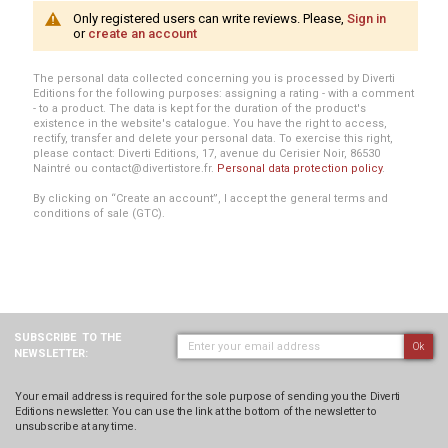
Only registered users can write reviews. Please,
Sign in
or
create an account
The personal data collected concerning you is processed by Diverti
Editions for the following purposes: assigning a rating - with a comment
- to a product. The data is kept for the duration of the product's
existence in the website's catalogue. You have the right to access,
rectify, transfer and delete your personal data. To exercise this right,
please contact: Diverti Editions, 17, avenue du Cerisier Noir, 86530
Naintré ou contact@divertistore.fr.
Personal data protection policy
.
By clicking on “Create an account”, I accept the general terms and
conditions of sale (GTC).
SUBSCRIBE
TO THE
Ok
NEWSLETTER:
Your email address is required for the sole purpose of sending you the Diverti
Editions newsletter. You can use the link at the bottom of the newsletter to
unsubscribe at any time.