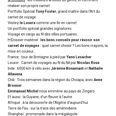
artistiques
: les meilleurs artistes du genre, et comment
réaliser son propre carnet.
Portfolio Spécial
Tony Foster
, grand maître dans l'Art du
carnet de voyage
Visitez
le Louvre
comme une île en carnet
Un portfolio spécial grandes signatures
Voyage en cargo au fil des villes portuaires…

Dossier matériel
:
les bons conseils pour réussir son
carnet de voyages :
quel carnet choisir ? Les bons crayons, la
mise en couleur…
France : tour de Bretagne à pied par
Yann Lesacher
Louxor : Carnet de voyages au fil du Nil par
Nicolas Roux
Inde : 6000 km à vélo avec
Jérémie Bonamant
et
Nathalie
Allavena
Chili : Trois semaines dans la région du Choapa, avec
Anne
Bronner
.
Emmanuel Michel
nous emmène au pays de Zingaro
Et aussi : la Guyane, d'un fleuve à l'autre
Afrique : à la découverte de l'Algérie d'aujourd'hui
Terre de Feu : sur la trace des amérindiens
Shanghaï : promenade dans la mégalopole