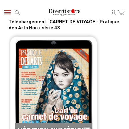
Skip
to
Search
Content
Téléchargement : CARNET DE VOYAGE - Pratique
des Arts Hors-série 43
Skip
Skip
to
to
the
the
end
begi
of
of
the
the
images
ima
gallery
galle