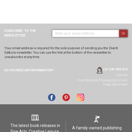
SUBSCRIBE
TO THE
Ok
NEWSLETTER:
Your email address is required for the sole purpose of sending you the Diverti
Editions newsletter. You can use the link at the bottom of the newsletter to
unsubscribe at any time.
+33 549 900 916
DO YOU NEED ANY
INFORMATION?
Local rate
From Monday to Thursday, 2pm to 5pm
Friday: 2pm to 4pm
The latest book releases in
A family-owned publishing
Fine Arts, Creative Leisure,