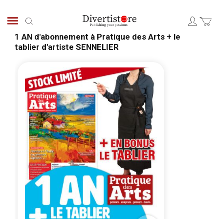
Skip
to
Search
Content
1 AN d'abonnement à Pratique des Arts + le
tablier d'artiste SENNELIER
Skip
Skip
to
to
the
the
end
begi
of
of
the
the
images
ima
gallery
galle