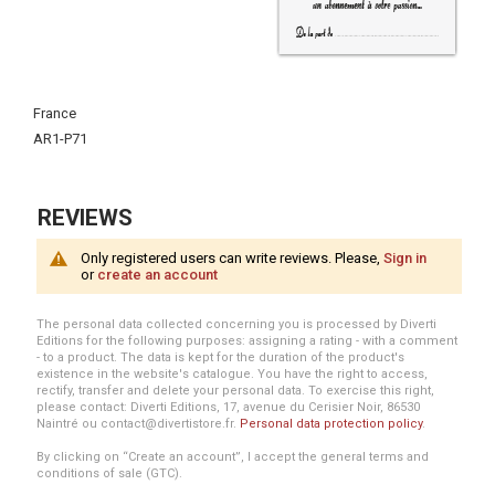
More
France
Information
AR1-P71
REVIEWS
Only registered users can write reviews. Please,
Sign in
or
create an account
The personal data collected concerning you is processed by Diverti
Editions for the following purposes: assigning a rating - with a comment
- to a product. The data is kept for the duration of the product's
existence in the website's catalogue. You have the right to access,
rectify, transfer and delete your personal data. To exercise this right,
please contact: Diverti Editions, 17, avenue du Cerisier Noir, 86530
Naintré ou contact@divertistore.fr.
Personal data protection policy
.
By clicking on “Create an account”, I accept the general terms and
conditions of sale (GTC).