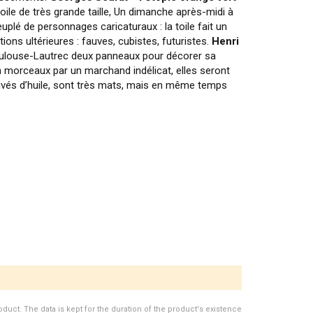
ile de très grande taille, Un dimanche après-midi à
plé de personnages caricaturaux : la toile fait un
ons ultérieures : fauves, cubistes, futuristes.
Henri
louse-Lautrec deux panneaux pour décorer sa
 morceaux par un marchand indélicat, elles seront
rivés d’huile, sont très mats, mais en même temps
duct. The data is kept for the duration of the product's existence