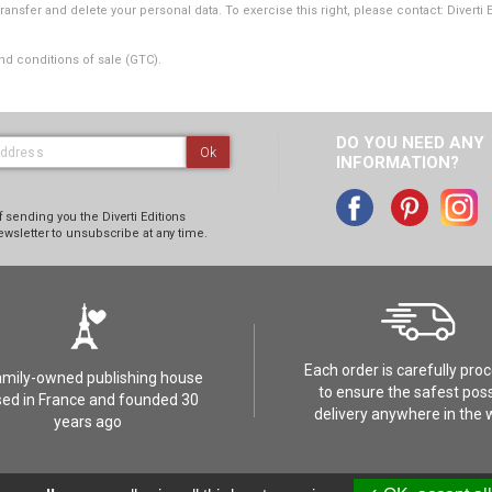
transfer and delete your personal data. To exercise this right, please contact: Diverti 
nd conditions of sale (GTC).
DO YOU NEED ANY
Ok
INFORMATION?
 sending you the Diverti Editions
ewsletter to unsubscribe at any time.
Each order is carefully pro
amily-owned publishing house
to ensure the safest poss
ed in France and founded 30
delivery anywhere in the 
years ago
t
Réalisation :