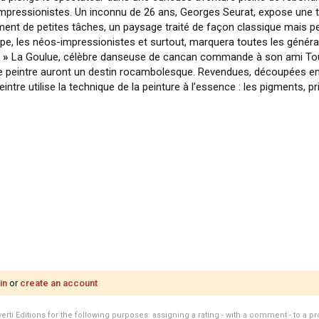
impressionistes. Un inconnu de 26 ans, Georges Seurat, expose une to
ment de petites tâches, un paysage traité de façon classique mais peu
pe, les néos-impressionistes et surtout, marquera toutes les générati
 »
La Goulue, célèbre danseuse de cancan commande à son ami Tou
 le peintre auront un destin rocambolesque. Revendues, découpées en
re utilise la technique de la peinture à l’essence : les pigments, p
in
or
create an account
i Editions for the following purposes: assigning a rating - with a comment - to a pro