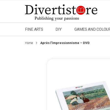
Skip
to
Content
FINE ARTS
DIY
GAMES AND COLOU
Home
Après l'impressionnisme – DVD
Skip
to
the
end
of
the
images
gallery