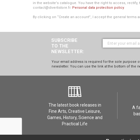
in the website's catalogue. You have the right to access, rectify, 
contact@divertistore.fr.
Personal data protection policy
.
By clicking on “Create an account”, I accept the general terms a
SUBSCRIBE
TO THE
NEWSLETTER:
Your email address is required for the sole purpose of
newsletter. You can use the link at the bottom of the n
The latest book releases in
A f
Fine Arts, Creative Leisure,
bas
Games, History, Science and
Practical Life
Contact Us
GDPR - Privacy
FAQ
Terms
Contac