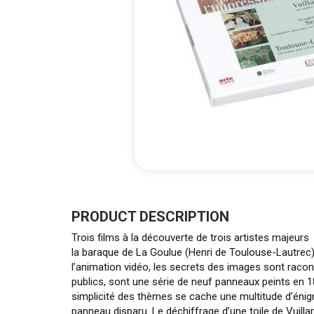
Skip
to
the
PRODUCT DESCRIPTION
beginning
Trois films à la découverte de trois artistes majeur
of
la baraque de La Goulue (Henri de Toulouse-Lautrec).
the
l’animation vidéo, les secrets des images sont raco
images
publics, sont une série de neuf panneaux peints en 
gallery
simplicité des thèmes se cache une multitude d’énig
panneau disparu. Le déchiffrage d’une toile de Vuill