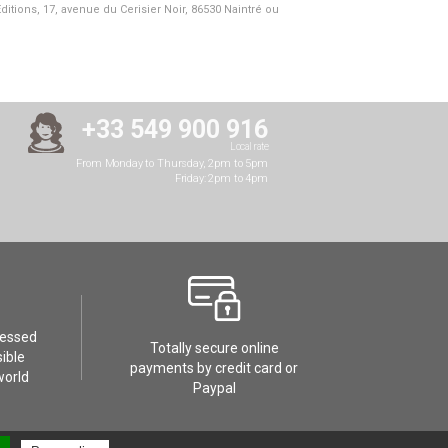
Editions, 17, avenue du Cerisier Noir, 86530 Naintré ou
+33 549 900 916
Local rate
From Monday to Thursday, 2pm to 5pm
Friday: 2pm to 4pm
cessed
Totally secure online
ible
payments by credit card or
world
Paypal