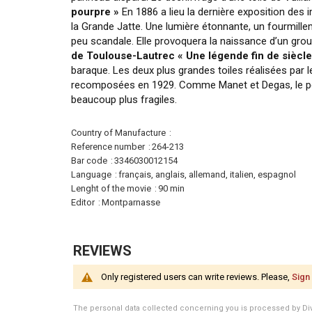
pourpre »
En 1886 a lieu la dernière exposition des 
la Grande Jatte. Une lumière étonnante, un fourmille
peu scandale. Elle provoquera la naissance d’un grou
de Toulouse-Lautrec « Une légende fin de siècle
baraque. Les deux plus grandes toiles réalisées par
recomposées en 1929. Comme Manet et Degas, le peint
beaucoup plus fragiles.
More
Country of Manufacture
Information
Reference number
264-213
Bar code
3346030012154
Language
français, anglais, allemand, italien, espagnol
Lenght of the movie
90 min
Editor
Montparnasse
REVIEWS
Only registered users can write reviews. Please,
Sign 
The personal data collected concerning you is processed by Divert