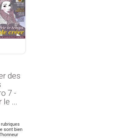
ier des
s
o 7 -
 le ...
 rubriques
e sont bien
l'honneur