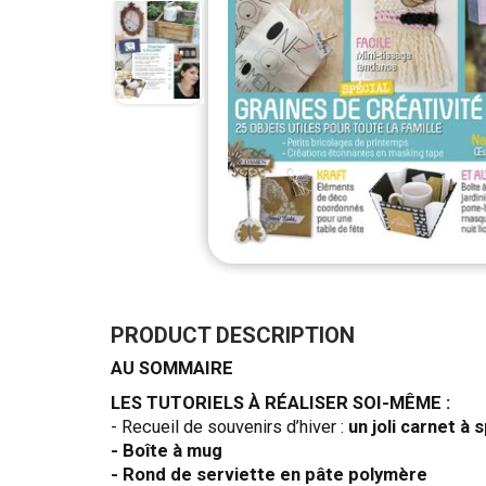
Skip
to
the
PRODUCT DESCRIPTION
beginning
AU SOMMAIRE
of
the
LES TUTORIELS À RÉALISER SOI-MÊME :
images
- Recueil de souvenirs d’hiver :
un joli carnet à 
gallery
- Boîte à mug
- Rond de serviette en pâte polymère