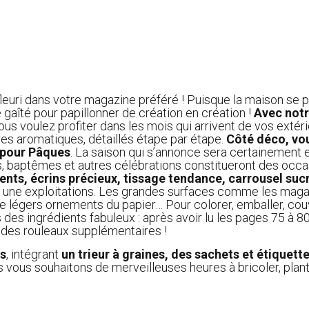
fleuri dans votre magazine préféré ! Puisque la maison se p
gaîté pour papillonner de création en création !
Avec notr
vous voulez profiter dans les mois qui arrivent de vos extér
ières aromatiques, détaillés étape par étape.
Côté déco, vo
 pour Pâques
. La saison qui s’annonce sera certainement
, baptêmes et autres célébrations constitueront des occa
ents, écrins précieux, tissage tendance, carrousel su
t une exploitations. Les grandes surfaces comme les magas
e légers ornements du papier… Pour colorer, emballer, couv
s des ingrédients fabuleux : après avoir lu les pages 75 à 8
 des rouleaux supplémentaires !
es
, intégrant
un trieur à graines, des sachets et étiquett
 vous souhaitons de merveilleuses heures à bricoler, planter