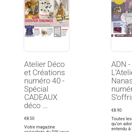
Atelier Déco
ADN -
et Créations
L'Atel
numéro 40 -
Nana
Spécial
numér
CADEAUX
S'offrir
déco ...
€8.90
€8.50
Toutes les
qu'on ador
Votre magazine
entendu à 