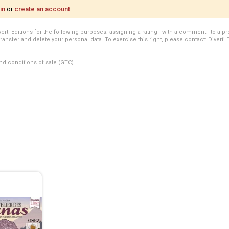
in
or
create an account
i Editions for the following purposes: assigning a rating - with a comment - to a pro
transfer and delete your personal data. To exercise this right, please contact: Diverti 
nd conditions of sale (GTC).