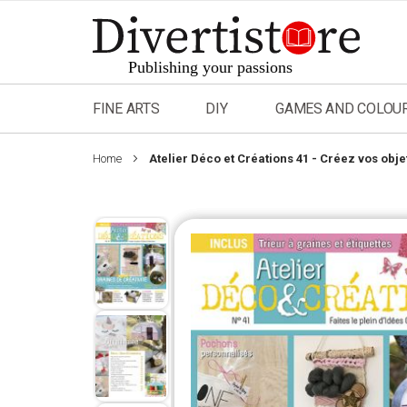
Skip
to
Content
FINE ARTS
DIY
GAMES AND COLOU
Home
Atelier Déco et Créations 41 - Créez vos objets
Skip
to
the
end
of
the
images
gallery