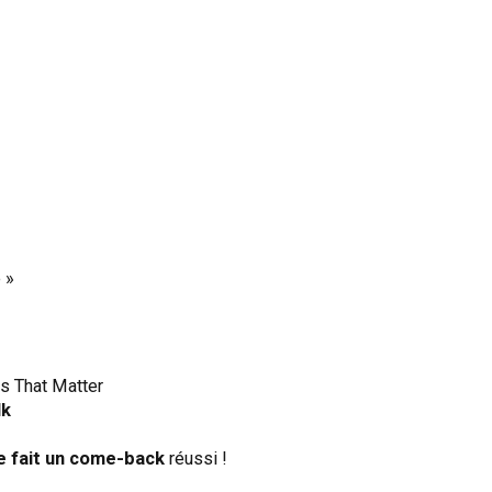
 »
ns That Matter
lk
e fait un come-back
réussi !