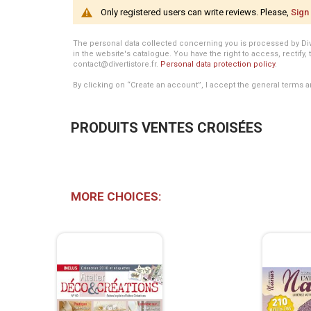
Only registered users can write reviews. Please,
Sign 
The personal data collected concerning you is processed by Divert
in the website's catalogue. You have the right to access, rectify, 
contact@divertistore.fr.
Personal data protection policy
.
By clicking on “Create an account”, I accept the general terms a
PRODUITS VENTES CROISÉES
MORE CHOICES: