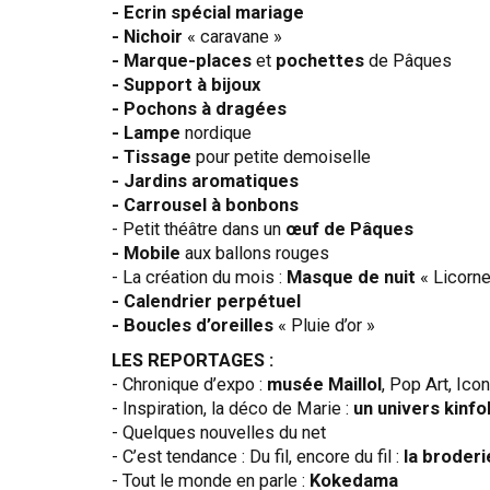
- Ecrin spécial mariage
- Nichoir
« caravane »
- Marque-places
et
pochettes
de Pâques
- Support à bijoux
- Pochons à dragées
- Lampe
nordique
- Tissage
pour petite demoiselle
- Jardins aromatiques
- Carrousel à bonbons
- Petit théâtre dans un
œuf de Pâques
- Mobile
aux ballons rouges
- La création du mois :
Masque de nuit
« Licorne
- Calendrier perpétuel
- Boucles d’oreilles
« Pluie d’or »
LES REPORTAGES :
- Chronique d’expo :
musée Maillol
, Pop Art, Ico
- Inspiration, la déco de Marie :
un univers kinfo
- Quelques nouvelles du net
- C’est tendance : Du fil, encore du fil :
la broderi
- Tout le monde en parle :
Kokedama