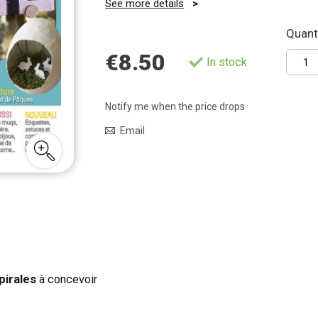
See more details
Quanti
€8.50
In stock
Notify me when the price drops
Email
spirales
à concevoir