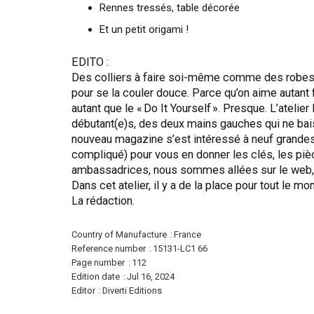
Rennes tressés, table décorée
Et un petit origami !
EDITO :
Des colliers à faire soi-même comme des robes 
pour se la couler douce. Parce qu’on aime autant f
autant que le « Do It Yourself ». Presque. L’atel
débutant(e)s, des deux mains gauches qui ne bais
nouveau magazine s’est intéressé à neuf grandes
compliqué) pour vous en donner les clés, les piè
ambassadrices, nous sommes allées sur le web, d
Dans cet atelier, il y a de la place pour tout le m
La rédaction.
More
Country of Manufacture
France
Information
Reference number
15131-LC1 66
Page number
112
Edition date
Jul 16, 2024
Editor
Diverti Editions