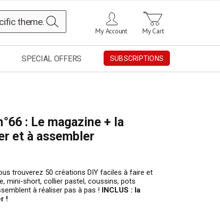
Search
My Account
My Cart
SPECIAL OFFERS
SUBSCRIPTIONS
n°66 : Le magazine + la
er et à assembler
us trouverez 50 créations DIY faciles à faire et
 mini-short, collier pastel, coussins, pots
semblent à réaliser pas à pas !
INCLUS : la
r !