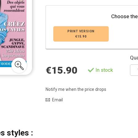
Choose the
PRINT VERSION
€15.90
Qua
€15.90
In stock
Notify me when the price drops
Email
s styles :