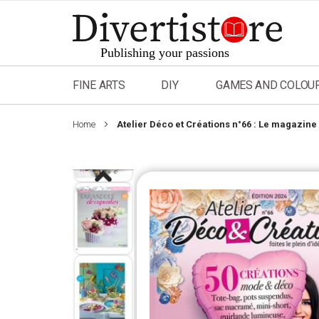
Skip
to
Content
FINE ARTS
DIY
GAMES AND COLOU
Home
Atelier Déco et Créations n°66 : Le magazine 
Skip
to
the
end
of
the
images
gallery