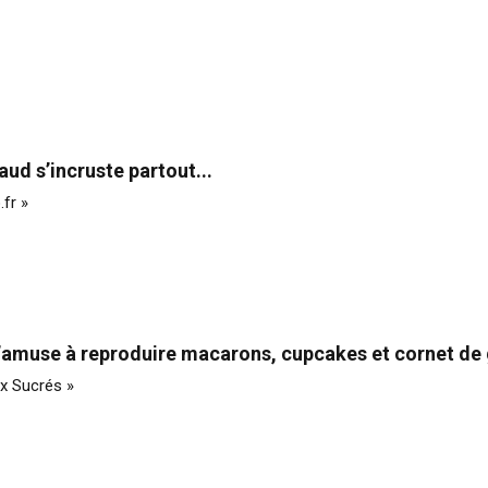
aud s’incruste partout...
fr »
s’amuse à reproduire macarons, cupcakes et cornet de 
ux Sucrés »