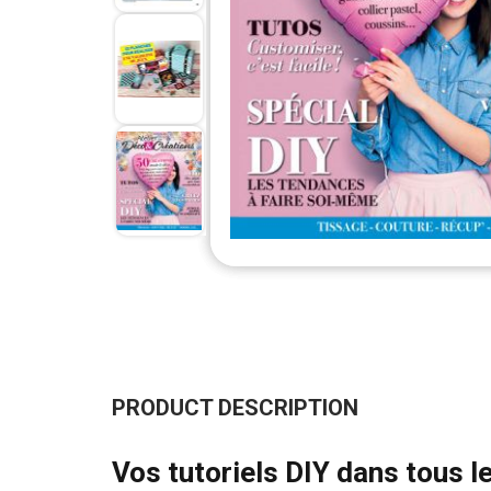
Skip
to
the
beginning
of
the
PRODUCT DESCRIPTION
images
gallery
Vos tutoriels DIY dans tous le