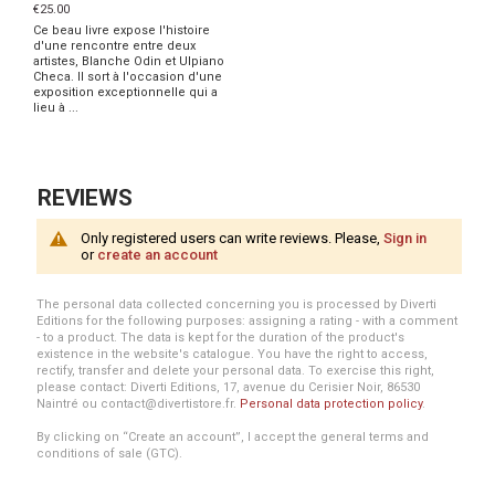
€25.00
Ce beau livre expose l'histoire
d'une rencontre entre deux
artistes, Blanche Odin et Ulpiano
Checa. Il sort à l'occasion d'une
exposition exceptionnelle qui a
lieu à ...
REVIEWS
Only registered users can write reviews. Please,
Sign in
or
create an account
The personal data collected concerning you is processed by Diverti
Editions for the following purposes: assigning a rating - with a comment
- to a product. The data is kept for the duration of the product's
existence in the website's catalogue. You have the right to access,
rectify, transfer and delete your personal data. To exercise this right,
please contact: Diverti Editions, 17, avenue du Cerisier Noir, 86530
Naintré ou contact@divertistore.fr.
Personal data protection policy
.
By clicking on “Create an account”, I accept the general terms and
conditions of sale (GTC).