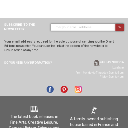
SUBSCRIBE
TO THE
Ok
NEWSLETTER:
Your email address is required for the sole purpose of sending you the Diverti
Editions newsletter. You can use the link at the bottom of the newsletter to
unsubscribe at any time.
+33 549 900 916
DO YOU NEED ANY
INFORMATION?
Local rate
From Monday to Thursday, 2pm to 5pm
Friday: 2pm to 4pm
The latest book releases in
A family-owned publishing
Fine Arts, Creative Leisure,
house based in France and
Games, History, Science and