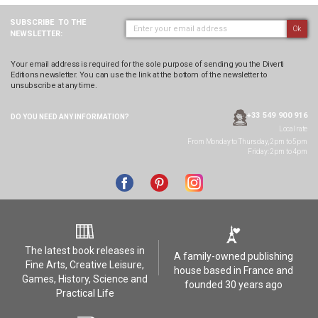
SUBSCRIBE
TO THE
Ok
NEWSLETTER:
Your email address is required for the sole purpose of sending you the Diverti
Editions newsletter. You can use the link at the bottom of the newsletter to
unsubscribe at any time.
+33 549 900 916
DO YOU NEED ANY
INFORMATION?
Local rate
From Monday to Thursday, 2pm to 5pm
Friday: 2pm to 4pm
The latest book releases in
A family-owned publishing
Fine Arts, Creative Leisure,
house based in France and
Games, History, Science and
founded 30 years ago
Practical Life