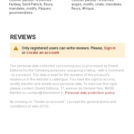
colorier partout ! 8 thèmes :
colorier partout ! 8 thèmes :
Fantasy, Saint-Patrick, fleurs,
anges, motifs, chats, mandalas,
mandalas, motifs, Pâques,
fleurs, Afrique...
gourmandises…
REVIEWS
Only registered users can write reviews. Please,
Sign in
or
create an account
The personal data collected concerning you is processed by Diverti
Editions for the following purposes: assigning a rating - with a comment
- to a product. The data is kept for the duration of the product's
existence in the website's catalogue. You have the right to access,
rectify, transfer and delete your personal data. To exercise this right,
please contact: Diverti Editions, 17, avenue du Cerisier Noir, 86530
Naintré ou contact@divertistore.fr.
Personal data protection policy
.
By clicking on “Create an account”, I accept the general terms and
conditions of sale (GTC).