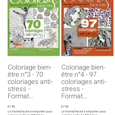
Coloriage bien-
Coloriage bien-
être n°3 - 70
être n°4 - 97
coloriages anti-
coloriages anti-
stress -
stress -
Format...
Format...
€7.90
€7.90
Le format facile à emporter pour
Le format facile à emporter pour