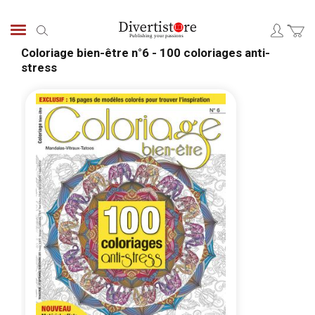
Skip
to
Search
Content
Coloriage bien-être n°6 - 100 coloriages anti-
stress
Skip
Skip
to
to
the
the
end
begi
of
of
the
the
images
ima
gallery
galle