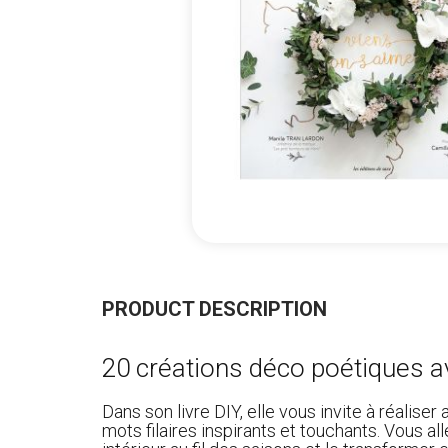
Skip
to
the
PRODUCT DESCRIPTION
beginning
of
20 créations déco poétiques a
the
images
gallery
Dans son livre DIY, elle vous invite à réalis
mots filaires inspirants et touchants. Vous al