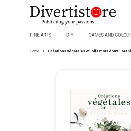
Skip
to
Content
FINE ARTS
DIY
GAMES AND COLOU
Home
Créations végétales et jolis mots doux - Mani
Skip
to
the
end
of
the
images
gallery