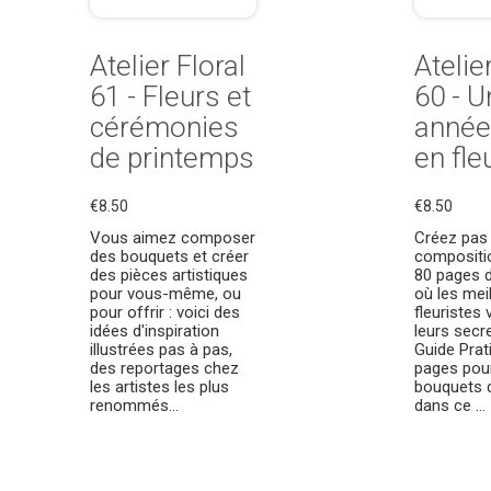
Atelier Floral
Atelie
61 - Fleurs et
60 - U
cérémonies
année
de printemps
en fle
€8.50
€8.50
Vous aimez composer
Créez pas
des bouquets et créer
compositio
des pièces artistiques
80 pages d
pour vous-même, ou
où les mei
pour offrir : voici des
fleuristes 
idées d'inspiration
leurs secr
illustrées pas à pas,
Guide Prat
des reportages chez
pages pou
les artistes les plus
bouquets d
renommés...
dans ce ...