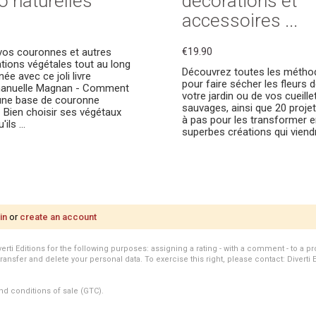
o naturelles
décorations et
accessoires ...
vos couronnes et autres
€19.90
tions végétales tout au long
Découvrez toutes les métho
née avec ce joli livre
pour faire sécher les fleurs 
anuelle Magnan - Comment
votre jardin ou de vos cueille
une base de couronne
sauvages, ainsi que 20 proje
- Bien choisir ses végétaux
à pas pour les transformer e
ils ...
superbes créations qui viendro
in
or
create an account
i Editions for the following purposes: assigning a rating - with a comment - to a pro
transfer and delete your personal data. To exercise this right, please contact: Diverti 
nd conditions of sale (GTC).