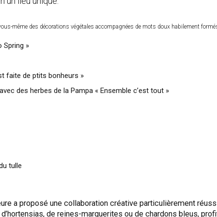
n un lieu unique.
r vous-même des décorations végétales accompagnées de mots doux habilement formés à
 Spring »
t faite de ptits bonheurs »
L avec des herbes de la Pampa « Ensemble c’est tout »
u tulle
uteure a proposé une collaboration créative particulièrement réu
, d’hortensias, de reines-marguerites ou de chardons bleus, pro