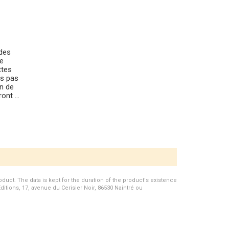
des
de
ttes
ts pas
n de
nt ...
duct. The data is kept for the duration of the product's existence
Editions, 17, avenue du Cerisier Noir, 86530 Naintré ou