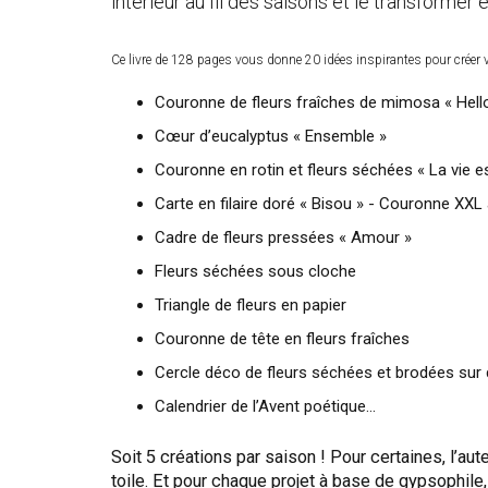
intérieur au fil des saisons et le transformer e
Ce livre de 128 pages vous donne 20 idées inspirantes pour crée
Couronne de fleurs fraîches de mimosa « Hello
Cœur d’eucalyptus « Ensemble »
Couronne en rotin et fleurs séchées « La vie es
Carte en filaire doré « Bisou » - Couronne XX
Cadre de fleurs pressées « Amour »
Fleurs séchées sous cloche
Triangle de fleurs en papier
Couronne de tête en fleurs fraîches
Cercle déco de fleurs séchées et brodées sur d
Calendrier de l’Avent poétique…
Soit 5 créations par saison ! Pour certaines, l’a
toile. Et pour chaque projet à base de gypsophile