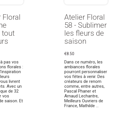
r Floral
Atelier Floral
ne
58 - Sublimer
 tout
les fleurs de
urs
saison
€8.50
 à pas vos
Dans ce numéro, les
ns florales :
ambiances florales
'inspiration
pourront personnaliser
lleurs
vos fêtes à venir. Des
vous livrent
créateurs de renom
ets. Avec un
comme, entre autres,
ique de 32
Pascal Phaner et
r vos
Arnaud Lechantre,
e saison. Et
Meilleurs Ouvriers de
France, Mathilde ...