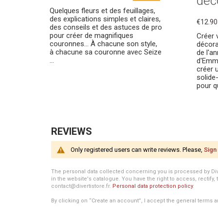
déc
Quelques fleurs et des feuillages,
des explications simples et claires,
€12.90
des conseils et des astuces de pro
pour créer de magnifiques
Créer 
couronnes... À chacune son style,
décora
à chacune sa couronne avec Seize
de l'an
...
d'Emm
créer 
solide
pour qu'
REVIEWS
Only registered users can write reviews. Please,
Sign 
The personal data collected concerning you is processed by Divert
in the website's catalogue. You have the right to access, rectify, 
contact@divertistore.fr.
Personal data protection policy
.
By clicking on “Create an account”, I accept the general terms a