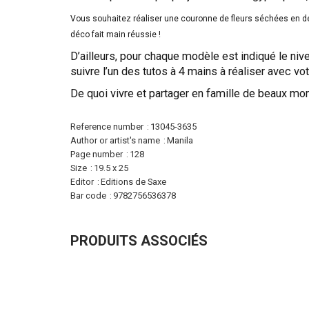
Vous souhaitez réaliser une couronne de fleurs séchées en déco
déco fait main réussie !
D’ailleurs, pour chaque modèle est indiqué le niv
suivre l’un des tutos à 4 mains à réaliser avec vo
De quoi vivre et partager en famille de beaux mo
More
Reference number
13045-3635
Information
Author or artist's name
Manila
Page number
128
Size
19.5 x 25
Editor
Editions de Saxe
Bar code
9782756536378
PRODUITS ASSOCIÉS