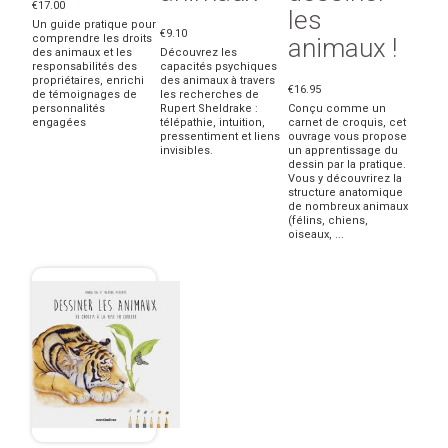
€17.00
les
Un guide pratique pour
€9.10
comprendre les droits
animaux !
des animaux et les
Découvrez les
responsabilités des
capacités psychiques
propriétaires, enrichi
des animaux à travers
€16.95
de témoignages de
les recherches de
personnalités
Rupert Sheldrake :
Conçu comme un
engagées
télépathie, intuition,
carnet de croquis, cet
pressentiment et liens
ouvrage vous propose
invisibles.
un apprentissage du
dessin par la pratique.
Vous y découvrirez la
structure anatomique
de nombreux animaux
(félins, chiens,
oiseaux, ...