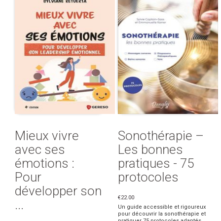
Mieux vivre
Sonothérapie –
avec ses
Les bonnes
émotions :
pratiques - 75
Pour
protocoles
développer son
€22.00
...
Un guide accessible et rigoureux
pour découvrir la sonothérapie et
pratiquer 75 protocoles adaptés