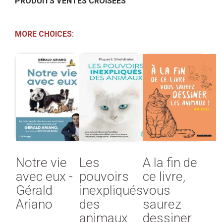
PRODUITS VENTES CROISÉES
MORE CHOICES:
Notre vie
Les
A la fin de
avec eux -
pouvoirs
ce livre,
Gérald
inexpliqués
vous
Ariano
des
saurez
animaux
dessiner