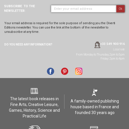
SUBSCRIBE
TO THE
Ok
NEWSLETTER:
Your email address is required for the sole purpose of sending you the Diverti
Editions newsletter. You can use the link at the bottom of the newsletter to
unsubscribe at any time.
+33 549 900 916
DO YOU NEED ANY
INFORMATION?
Local rate
From Monday to Thursday, 2pm to 5pm
Friday: 2pm to 4pm
The latest book releases in
A family-owned publishing
Fine Arts, Creative Leisure,
house based in France and
Games, History, Science and
founded 30 years ago
Practical Life