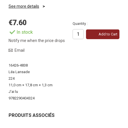
See more details
€7.60
Quantity :
In stock
Add to Cart
Notify me when the price drops
Email
More
16426-4838
Information
Léa Lansade
224
11,0 cm × 17,8 cm × 1,3 cm
J'ai lu
9782290404324
PRODUITS ASSOCIÉS