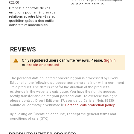
€22.00
au bien-être de tous.
Prenez le contrôle de vos
émotions pour améliorer vos
relations et votre bien-être au
quotidien grâce à des outils
concrets et accessibles.
REVIEWS
Only registered users can write reviews. Please,
Sign in
or
create an account
The personal data collected concerning you is processed by Diverti
Editions for the following purposes: assigning a rating - with a comment
- to a product. The data is kept for the duration of the product's
existence in the website's catalogue. You have the right to access,
rectify, transfer and delete your personal data. To exercise this right,
please contact: Diverti Editions, 17, avenue du Cerisier Noir, 86530
Naintré ou contact@divertistore.fr.
Personal data protection policy
.
By clicking on “Create an account”, I accept the general terms and
conditions of sale (GTC).