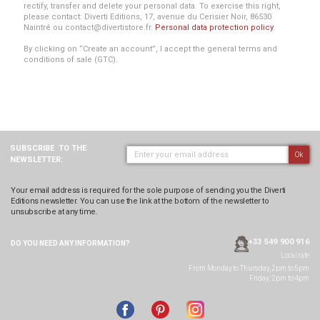
rectify, transfer and delete your personal data. To exercise this right,
please contact: Diverti Editions, 17, avenue du Cerisier Noir, 86530
Naintré ou contact@divertistore.fr.
Personal data protection policy
.
By clicking on “Create an account”, I accept the general terms and
conditions of sale (GTC).
SUBSCRIBE
TO THE
Ok
NEWSLETTER:
Your email address is required for the sole purpose of sending you the Diverti
Editions newsletter. You can use the link at the bottom of the newsletter to
unsubscribe at any time.
+33 549 900 916
DO YOU NEED ANY
INFORMATION?
Local rate
From Monday to Thursday, 2pm to 5pm
Friday: 2pm to 4pm