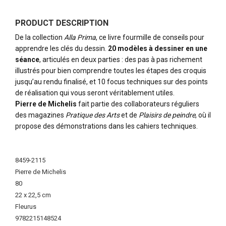
PRODUCT DESCRIPTION
De la collection
Alla Prima
, ce livre fourmille de conseils pour
apprendre les clés du dessin.
20 modèles à dessiner en une
séance
, articulés en deux parties : des pas à pas richement
illustrés pour bien comprendre toutes les étapes des croquis
jusqu’au rendu finalisé, et 10 focus techniques sur des points
de réalisation qui vous seront véritablement utiles.
Pierre de Michelis
fait partie des collaborateurs réguliers
des magazines
Pratique des Arts
et de
Plaisirs de peindre
, où il
propose des démonstrations dans les cahiers techniques.
More
Information
8459-2115
Pierre de Michelis
80
22 x 22,5 cm
Fleurus
9782215148524