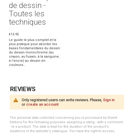
de dessin -
Toutes les
techniques
€15.95
Le guide le plus complet et le
plus pratique pour aborder les
bases fondamentales du dessin :
du dessin monochrome (au
crayon, au fusain, à la sanguine,
à l’encre) au dessin en
couleurs…
REVIEWS
Only registered users can write reviews. Please,
Sign in
or
create an account
The personal data collected concerning you is processed by Diverti
Editions for the following purposes: assigning a rating - with a comment
- to a product. The data is kept for the duration of the product's
existence in the website's catalogue. You have the right to access,