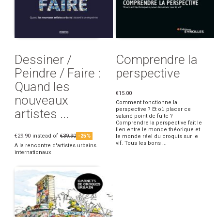
Dessiner /
Comprendre la
Peindre / Faire :
perspective
Quand les
€15.00
nouveaux
Comment fonctionne la
perspective ? Et où placer ce
artistes ...
satané point de fuite ?
Comprendre la perspective fait le
lien entre le monde théorique et
€29.90
instead of
€39.90
-25%
le monde réel du croquis sur le
vif. Tous les bons ...
A la rencontre d'artistes urbains
internationaux