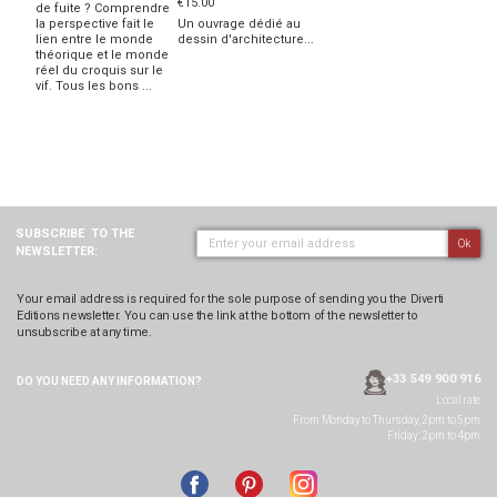
€15.00
de fuite ? Comprendre
la perspective fait le
Un ouvrage dédié au
lien entre le monde
dessin d'architecture...
théorique et le monde
réel du croquis sur le
vif. Tous les bons ...
SUBSCRIBE
TO THE
Ok
NEWSLETTER:
Your email address is required for the sole purpose of sending you the Diverti
Editions newsletter. You can use the link at the bottom of the newsletter to
unsubscribe at any time.
+33 549 900 916
DO YOU NEED ANY
INFORMATION?
Local rate
From Monday to Thursday, 2pm to 5pm
Friday: 2pm to 4pm