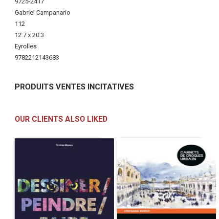
More
9725-2417
Information
Gabriel Campanario
112
12.7 x 20.3
Eyrolles
9782212143683
PRODUITS VENTES INCITATIVES
OUR CLIENTS ALSO LIKED