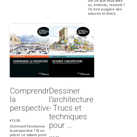
sur ce que vous avez
vu, entendu, ressenti ?
Ce livre suggère des
astuces et divers ...
Comprendre
Dessiner
la
l'architecture
perspective
- Trucs et
techniques
€15.00
pour ...
Comment fonctionne
la perspective ? Et où
placer ce satané point