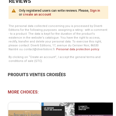
REVIEWS
Only registered users can write reviews. Please,
Sign in
or
create an account
The personal data collected concerning you is processed by Diverti
Editions for the following purposes: assigning a rating - with a comment
- to a product. The data is kept for the duration of the product's
existence in the website's catalogue. You have the right to access,
rectify, transfer and delete your personal data. To exercise this right,
please contact: Diverti Editions, 17, avenue du Cerisier Noir, 86530
Naintré ou contact@divertistore.fr.
Personal data protection policy
.
By clicking on “Create an account”, I accept the general terms and
conditions of sale (GTC).
PRODUITS VENTES CROISÉES
MORE CHOICES: