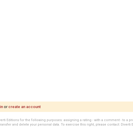
in
or
create an account
i Editions for the following purposes: assigning a rating - with a comment - to a pro
transfer and delete your personal data. To exercise this right, please contact: Diverti 