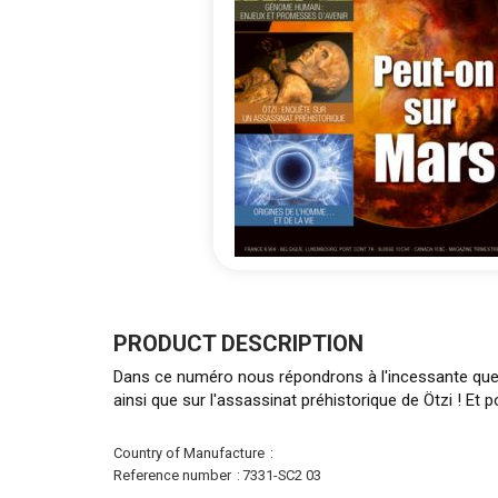
Skip
to
the
PRODUCT DESCRIPTION
beginning
Dans ce numéro nous répondrons à l'incessante quest
of
ainsi que sur l'assassinat préhistorique de Ötzi ! Et p
the
images
gallery
More
Country of Manufacture
Information
Reference number
7331-SC2 03