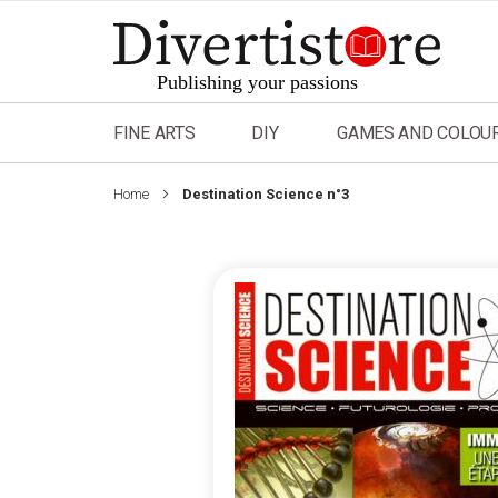
Skip
to
Content
FINE ARTS
DIY
GAMES AND COLOU
Home
Destination Science n°3
Skip
to
the
end
of
the
images
gallery