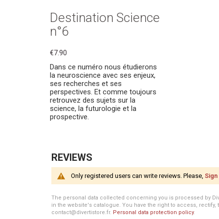
Destination Science
n°6
€7.90
Dans ce numéro nous étudierons
la neuroscience avec ses enjeux,
ses recherches et ses
perspectives. Et comme toujours
retrouvez des sujets sur la
science, la futurologie et la
prospective.
REVIEWS
Only registered users can write reviews. Please,
Sign 
The personal data collected concerning you is processed by Divert
in the website's catalogue. You have the right to access, rectify, 
contact@divertistore.fr.
Personal data protection policy
.