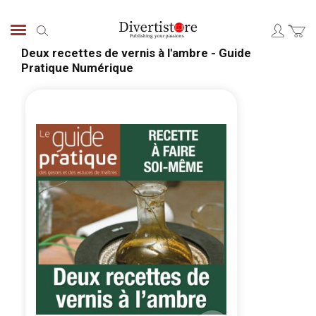
Skip
to
Search
Content
Deux recettes de vernis à l'ambre - Guide
Pratique Numérique
Skip
Skip
to
to
the
the
end
begi
of
of
the
the
images
ima
gallery
galle