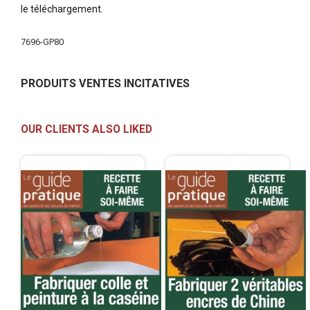
le téléchargement.
More
7696-GP80
Information
PRODUITS VENTES INCITATIVES
OUR CLIENTS ALSO LIKED