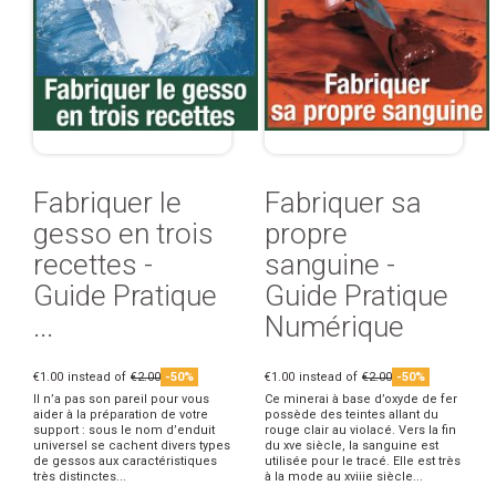
Fabriquer le
Fabriquer sa
gesso en trois
propre
recettes -
sanguine -
Guide Pratique
Guide Pratique
...
Numérique
€1.00
instead of
€2.00
-50%
€1.00
instead of
€2.00
-50%
Il n’a pas son pareil pour vous
Ce minerai à base d’oxyde de fer
aider à la préparation de votre
possède des teintes allant du
support : sous le nom d’enduit
rouge clair au violacé. Vers la fin
universel se cachent divers types
du xve siècle, la sanguine est
de gessos aux caractéristiques
utilisée pour le tracé. Elle est très
très distinctes...
à la mode au xviiie siècle...