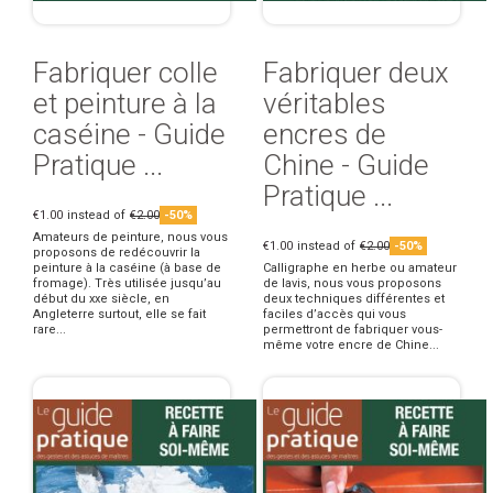
Fabriquer colle
Fabriquer deux
et peinture à la
véritables
caséine - Guide
encres de
Pratique ...
Chine - Guide
Pratique ...
€1.00
instead of
€2.00
-50%
Amateurs de peinture, nous vous
€1.00
instead of
€2.00
-50%
proposons de redécouvrir la
peinture à la caséine (à base de
Calligraphe en herbe ou amateur
fromage). Très utilisée jusqu’au
de lavis, nous vous proposons
début du xxe siècle, en
deux techniques différentes et
Angleterre surtout, elle se fait
faciles d’accès qui vous
rare...
permettront de fabriquer vous-
même votre encre de Chine...