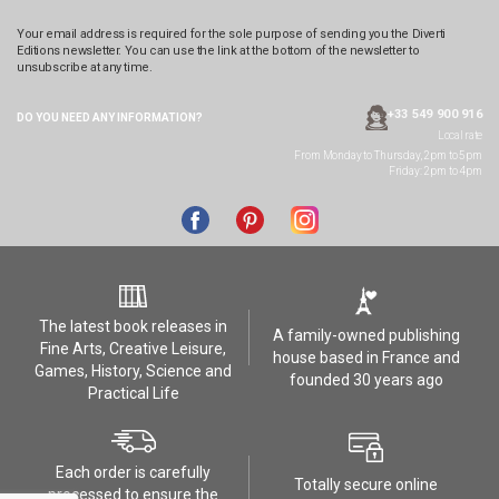
Your email address is required for the sole purpose of sending you the Diverti
Editions newsletter. You can use the link at the bottom of the newsletter to
unsubscribe at any time.
+33 549 900 916
DO YOU NEED ANY
INFORMATION?
Local rate
From Monday to Thursday, 2pm to 5pm
Friday: 2pm to 4pm
The latest book releases in
A family-owned publishing
Fine Arts, Creative Leisure,
house based in France and
Games, History, Science and
founded 30 years ago
Practical Life
Each order is carefully
Totally secure online
processed to ensure the