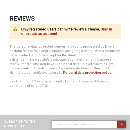
REVIEWS
Only registered users can write reviews. Please,
Sign in
or
create an account
The personal data collected concerning you is processed by Diverti
Editions for the following purposes: assigning a rating - with a comment
- to a product. The data is kept for the duration of the product's
existence in the website's catalogue. You have the right to access,
rectify, transfer and delete your personal data. To exercise this right,
please contact: Diverti Editions, 17, avenue du Cerisier Noir, 86530
Naintré ou contact@divertistore.fr.
Personal data protection policy
.
By clicking on “Create an account”, I accept the general terms and
conditions of sale (GTC).
SUBSCRIBE
TO THE
Ok
NEWSLETTER: