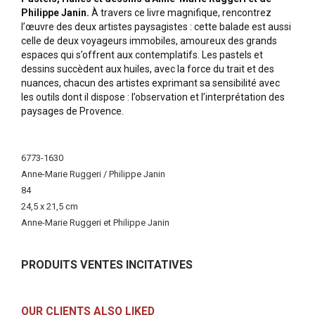
Philippe Janin.
À travers ce livre magnifique, rencontrez
l’œuvre des deux artistes paysagistes : cette balade est aussi
celle de deux voyageurs immobiles, amoureux des grands
espaces qui s’offrent aux contemplatifs. Les pastels et
dessins succèdent aux huiles, avec la force du trait et des
nuances, chacun des artistes exprimant sa sensibilité avec
les outils dont il dispose : l’observation et l’interprétation des
paysages de Provence.
More
Information
6773-1630
Anne-Marie Ruggeri / Philippe Janin
84
24,5 x 21,5 cm
Anne-Marie Ruggeri et Philippe Janin
PRODUITS VENTES INCITATIVES
OUR CLIENTS ALSO LIKED