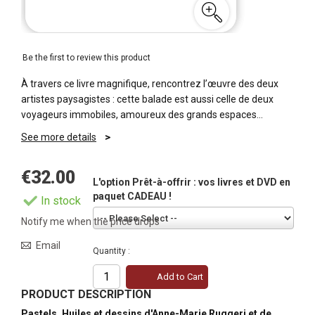
Be the first to review this product
À travers ce livre magnifique, rencontrez l’œuvre des deux
artistes paysagistes : cette balade est aussi celle de deux
voyageurs immobiles, amoureux des grands espaces…
See more details
€32.00
L'option Prêt-à-offrir : vos livres et DVD en
paquet CADEAU !
In stock
Notify me when the price drops
Email
Quantity :
Add to Cart
PRODUCT DESCRIPTION
Pastels, Huiles et dessins d'Anne-Marie Ruggeri et de