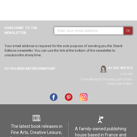
SUBSCRIBE
TO THE
Ok
NEWSLETTER:
Your email address is required for the sole purpose of sending you the Diverti
Editions newsletter. You can use the link at the bottom of the newsletter to
unsubscribe at any time.
+33 549 900 916
DO YOU NEED ANY
INFORMATION?
Local rate
From Monday to Thursday, 2pm to 5pm
Friday: 2pm to 4pm
The latest book releases in
A family-owned publishing
Fine Arts, Creative Leisure,
house based in France and