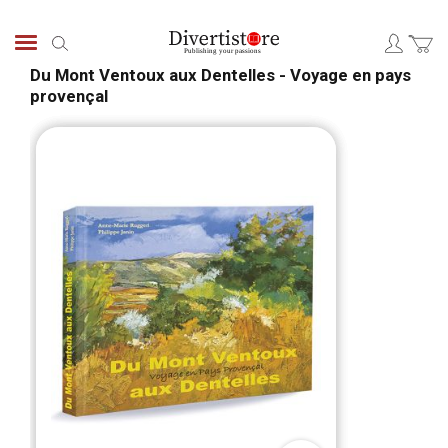
Skip
to
Search
Content
Du Mont Ventoux aux Dentelles - Voyage en pays
provençal
Skip
Skip
to
to
the
the
end
begi
of
of
the
the
images
ima
gallery
galle