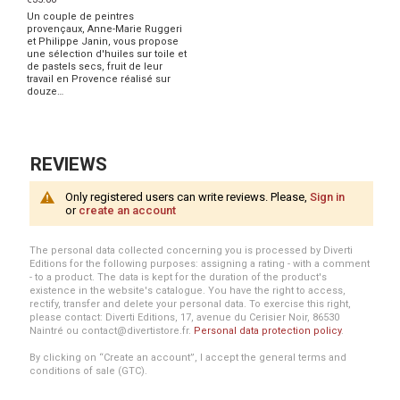
Un couple de peintres
provençaux, Anne-Marie Ruggeri
et Philippe Janin, vous propose
une sélection d'huiles sur toile et
de pastels secs, fruit de leur
travail en Provence réalisé sur
douze…
REVIEWS
Only registered users can write reviews. Please,
Sign in
or
create an account
The personal data collected concerning you is processed by Diverti
Editions for the following purposes: assigning a rating - with a comment
- to a product. The data is kept for the duration of the product's
existence in the website's catalogue. You have the right to access,
rectify, transfer and delete your personal data. To exercise this right,
please contact: Diverti Editions, 17, avenue du Cerisier Noir, 86530
Naintré ou contact@divertistore.fr.
Personal data protection policy
.
By clicking on “Create an account”, I accept the general terms and
conditions of sale (GTC).