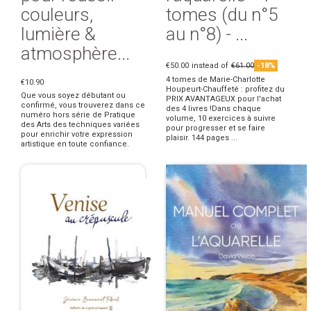
couleurs,
tomes (du n°5
lumière &
au n°8) - ...
atmosphère...
€50.00
instead of
€61.00
-18%
4 tomes de Marie-Charlotte
€10.90
Houpeurt-Chauffeté : profitez du
Que vous soyez débutant ou
PRIX AVANTAGEUX pour l'achat
confirmé, vous trouverez dans ce
des 4 livres !Dans chaque
numéro hors série de Pratique
volume, 10 exercices à suivre
des Arts des techniques variées
pour progresser et se faire
pour enrichir votre expression
plaisir. 144 pages ...
artistique en toute confiance.