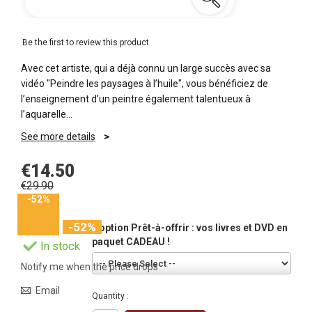
Be the first to review this product
Avec cet artiste, qui a déjà connu un large succès avec sa
vidéo "Peindre les paysages à l’huile", vous bénéficiez de
l’enseignement d’un peintre également talentueux à
l’aquarelle…
See more details
€14.50
€29.90
-52%
-52%
L'option Prêt-à-offrir : vos livres et DVD en
paquet CADEAU !
In stock
Notify me when the price drops
Email
Quantity :