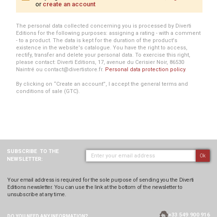
or
create an account
The personal data collected concerning you is processed by Diverti
Editions for the following purposes: assigning a rating - with a comment
- to a product. The data is kept for the duration of the product's
existence in the website's catalogue. You have the right to access,
rectify, transfer and delete your personal data. To exercise this right,
please contact: Diverti Editions, 17, avenue du Cerisier Noir, 86530
Naintré ou contact@divertistore.fr.
Personal data protection policy
.
By clicking on “Create an account”, I accept the general terms and
conditions of sale (GTC).
SUBSCRIBE
TO THE
Ok
NEWSLETTER:
Your email address is required for the sole purpose of sending you the Diverti
Editions newsletter. You can use the link at the bottom of the newsletter to
unsubscribe at any time.
+33 549 900 916
DO YOU NEED ANY
INFORMATION?