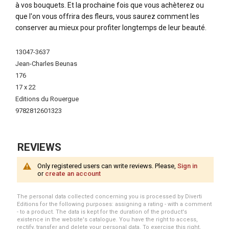
à vos bouquets. Et la prochaine fois que vous achèterez ou
que l'on vous offrira des fleurs, vous saurez comment les
conserver au mieux pour profiter longtemps de leur beauté.
More
13047-3637
Information
Jean-Charles Beunas
176
17 x 22
Editions du Rouergue
9782812601323
REVIEWS
Only registered users can write reviews. Please,
Sign in
or
create an account
The personal data collected concerning you is processed by Diverti
Editions for the following purposes: assigning a rating - with a comment
- to a product. The data is kept for the duration of the product's
existence in the website's catalogue. You have the right to access,
rectify, transfer and delete your personal data. To exercise this right,