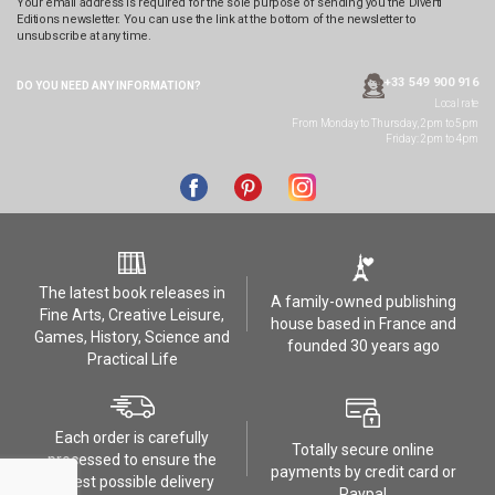
Your email address is required for the sole purpose of sending you the Diverti
Editions newsletter. You can use the link at the bottom of the newsletter to
unsubscribe at any time.
+33 549 900 916
DO YOU NEED ANY
INFORMATION?
Local rate
From Monday to Thursday, 2pm to 5pm
Friday: 2pm to 4pm
The latest book releases in
A family-owned publishing
Fine Arts, Creative Leisure,
house based in France and
Games, History, Science and
founded 30 years ago
Practical Life
Each order is carefully
Totally secure online
processed to ensure the
payments by credit card or
safest possible delivery
Paypal