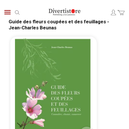
Skip
to
Search
Content
Guide des fleurs coupées et des feuillages -
Jean-Charles Beunas
Skip
Skip
to
to
the
the
end
begi
of
of
the
the
images
ima
gallery
galle