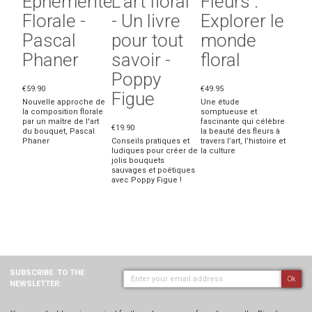
Ephémérité
L'art floral
Fleurs :
Florale -
- Un livre
Explorer le
Pascal
pour tout
monde
Phaner
savoir -
floral
Poppy
€59.90
€49.95
Figue
Nouvelle approche de
Une étude
la composition florale
somptueuse et
par un maître de l'art
fascinante qui célèbre
€19.90
du bouquet, Pascal
la beauté des fleurs à
Phaner
Conseils pratiques et
travers l’art, l’histoire et
ludiques pour créer de
la culture
jolis bouquets
sauvages et poétiques
avec Poppy Figue !
SUBSCRIBE
TO THE
Ok
NEWSLETTER: