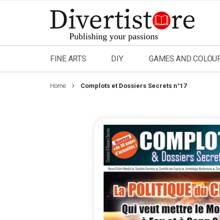
Skip
to
Content
FINE ARTS
DIY
GAMES AND COLOU
Home
Complots et Dossiers Secrets n°17
Skip
to
the
end
of
the
images
gallery