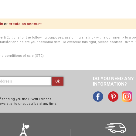
in
or
create an account
i Editions for the following purposes: assigning a rating - with a comment - to a pro
transfer and delete your personal data. To exercise this right, please contact: Diverti 
nd conditions of sale (GTC).
DO YOU NEED ANY
Ok
INFORMATION?
 sending you the Diverti Editions
ewsletter to unsubscribe at any time.