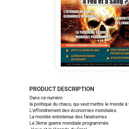
Skip
to
the
PRODUCT DESCRIPTION
beginning
Dans ce numéro :
of
la politique du chaos, qui veut mettre le monde à 
the
L'effondrement des économies mondiales.
images
La montée entretenue des fanatismes.
gallery
La 3ème guerre mondiale programmée.