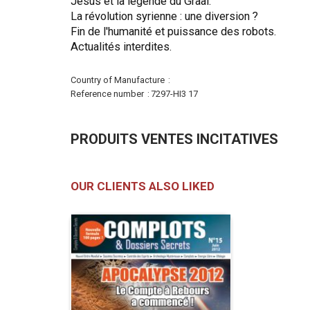
Jésus et la légende du Graal.
La révolution syrienne : une diversion ?
Fin de l'humanité et puissance des robots.
Actualités interdites.
More
Country of Manufacture
Information
Reference number
7297-HI3 17
PRODUITS VENTES INCITATIVES
OUR CLIENTS ALSO LIKED