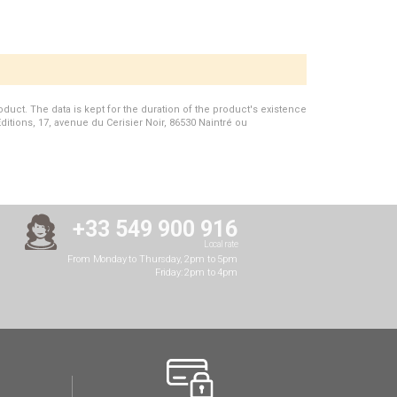
duct. The data is kept for the duration of the product's existence
Editions, 17, avenue du Cerisier Noir, 86530 Naintré ou
+33 549 900 916
Local rate
From Monday to Thursday, 2pm to 5pm
Friday: 2pm to 4pm