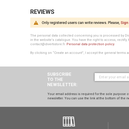
REVIEWS
Only registered users can write reviews. Please,
Sign 
The personal data collected concerning you is processed by Divert
in the website's catalogue. You have the right to access, rectify, 
contact@divertistore.fr.
Personal data protection policy
.
By clicking on “Create an account”, I accept the general terms a
SUBSCRIBE
TO THE
NEWSLETTER:
Your email address is required for the sole purpose of
newsletter. You can use the link at the bottom of the n