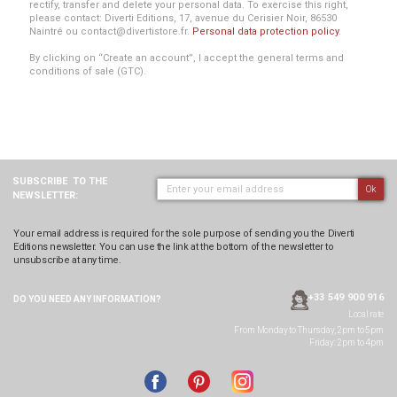
rectify, transfer and delete your personal data. To exercise this right,
please contact: Diverti Editions, 17, avenue du Cerisier Noir, 86530
Naintré ou contact@divertistore.fr.
Personal data protection policy
.
By clicking on “Create an account”, I accept the general terms and
conditions of sale (GTC).
SUBSCRIBE
TO THE
Ok
NEWSLETTER:
Your email address is required for the sole purpose of sending you the Diverti
Editions newsletter. You can use the link at the bottom of the newsletter to
unsubscribe at any time.
+33 549 900 916
DO YOU NEED ANY
INFORMATION?
Local rate
From Monday to Thursday, 2pm to 5pm
Friday: 2pm to 4pm