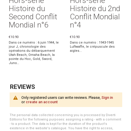
Hors-série
Hors-série
Histoire du
Histoire du 2nd
Second Conflit
Conflit Mondial
Mondial n°6
n°4
€10.90
€10.90
Dans ce numéro : 6 juin 1944, le
Dans ce numéro : 1943-1945
jour J, chronologie des
Luftwaffe, le crépuscule des
opérations du débarquement
aigles...
Utah Beach, Omaha Beach, la
pointe du Hoc, Gold, Sword,
Juno…
REVIEWS
Only registered users can write reviews. Please,
Sign in
or
create an account
The personal data collected concerning you is processed by Diverti
Editions for the following purposes: assigning a rating - with a comment
- to a product. The data is kept for the duration of the product's
existence in the website's catalogue. You have the right to access,