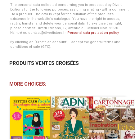
The personal data collected concerning you is processed by Diverti
Editions for the following purposes: assigning a rating - with a comment
- to a product. The data is kept for the duration of the product's
existence in the website's catalogue. You have the right to access,
rectify, transfer and delete your personal data. To exercise this right,
please contact: Diverti Editions, 17, avenue du Cerisier Noir, 86530
Naintré ou contact@divertistore.fr.
Personal data protection policy
.
By clicking on “Create an account”, I accept the general terms and
conditions of sale (GTC).
PRODUITS VENTES CROISÉES
MORE CHOICES: