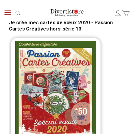
Skip
to
Search
Content
Je crée mes cartes de vœux 2020 - Passion
Cartes Créatives hors-série 13
Skip
Skip
to
to
the
the
end
begi
of
of
the
the
images
ima
gallery
galle