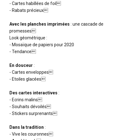
- Cartes habillées de foil
- Rabats précieux
Avec les planches imprimées
: une cascade de
promesses
Look géométrique :
- Mosaïque de papiers pour 2020
- Tendance
En douceur
:
- Cartes enveloppes
- Etoiles glacées
Des cartes interactives
:
- Ecrins malins
- Souhaits dévoilés
- Stickers surprenants
Dans la tradition
:
- Vive les couronnes