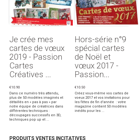
Je crée mes
Hors-série n°9
cartes de vœux
spécial cartes
2019 - Passion
de Noël et
Cartes
vœux 2017 -
Créatives ...
Passion...
€10.90
€10.50
Dans ce numéro très attendu,
Créez vous-même vos cartes de
plus de 50 modèles imaginés et
voeux 2017 et vos invitations pour
détaillés en « pas à pas » par
les fêtes de fin d'année : votre
notre équipe de créatrices dans
magazine contient 50 modèles
différentes techniques :
inédits pour les ...
découpages successifs en 3D,
techniques pop up et ...
PRODUITS VENTES INCITATIVES