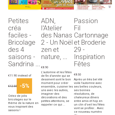
Petites
ADN,
Passion
créa
l'Atelier
Fil
faciles -
des Nanas
Cartonnage
Bricolage
2 - Un Noël
et Broderie
des 4
zen et
29 -
saisons -
nature, ...
Inspiration
Sandrina ...
Fêtes
€8.90
L’automne et les fêtes
€8.50
€11.90
instead of
de fin d’année qui se
dessinent sont le bon
Après un très bel été
moment pour créer
voilà l'automne avec
-5%
€12.50
ensemble, cuisiner les
ses belles couleurs,
uns avec les autres,
ses bonnes
imaginer des
résolutions, de
Créez de jolis
décorations et des
chaleureux dîners
bricolages sur le
petites attentions, se
entre amis et hop en
thème de la nature en
rappeler ce qui ...
un clin d'oeil les fêtes
vous inspirant des
vont se profiler... Avec
saisons !
ce nouveau numéro