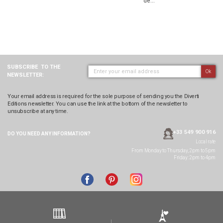
de...
SUBSCRIBE
TO THE
Ok
NEWSLETTER:
Your email address is required for the sole purpose of sending you the Diverti
Editions newsletter. You can use the link at the bottom of the newsletter to
unsubscribe at any time.
+33 549 900 916
DO YOU NEED ANY
INFORMATION?
Local rate
From Monday to Thursday, 2pm to 5pm
Friday: 2pm to 4pm