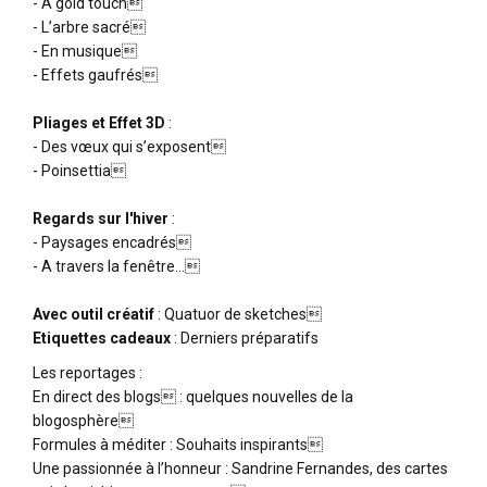
- A gold touch
- L’arbre sacré
- En musique
- Effets gaufrés
Pliages et Effet 3D
:
- Des vœux qui s’exposent
- Poinsettia
Regards sur l'hiver
:
- Paysages encadrés
- A travers la fenêtre…
Avec outil créatif
: Quatuor de sketches
Etiquettes cadeaux
: Derniers préparatifs
Les reportages :
En direct des blogs : quelques nouvelles de la
blogosphère
Formules à méditer : Souhaits inspirants
Une passionnée à l’honneur : Sandrine Fernandes, des cartes