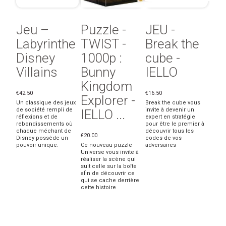
Jeu –
Puzzle -
JEU -
Labyrinthe
TWIST -
Break the
Disney
1000p :
cube -
Villains
Bunny
IELLO
Kingdom
€42.50
€16.50
Explorer -
Un classique des jeux
Break the cube vous
de société rempli de
invite à devenir un
IELLO ...
réflexions et de
expert en stratégie
rebondissements où
pour être le premier à
chaque méchant de
découvrir tous les
€20.00
Disney possède un
codes de vos
pouvoir unique.
Ce nouveau puzzle
adversaires
Universe vous invite à
réaliser la scène qui
suit celle sur la boîte
afin de découvrir ce
qui se cache derrière
cette histoire