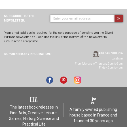
SUBSCRIBE
TO THE
Ok
NEWSLETTER:
Your email address is required for the sole purpose of sending you the Diverti
Editions newsletter. You can use the link at the bottom of the newsletter to
unsubscribe at any time.
+33 549 900 916
DO YOU NEED ANY
INFORMATION?
Local rate
From Monday to Thursday, 2pm to 5pm
Friday: 2pm to 4pm
The latest book releases in
A family-owned publishing
Fine Arts, Creative Leisure,
house based in France and
Games, History, Science and
founded 30 years ago
Practical Life