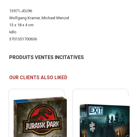
More
13971-JEU96
Information
Wolfgang Kramer, Michael Menzel
13 x 18 x 4 cm
Iello
3701551700636
PRODUITS VENTES INCITATIVES
OUR CLIENTS ALSO LIKED