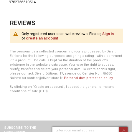
9782756510514
REVIEWS
Only registered users can write reviews. Please,
Sign in
or
create an account
The personal data collected concerning you is processed by Diverti
Editions for the following purposes: assigning a rating - with a comment
- to a product. The data is kept for the duration of the product's
existence in the website's catalogue. You have the right to access,
rectify, transfer and delete your personal data. To exercise this right,
please contact: Diverti Editions, 17, avenue du Cerisier Noir, 86530
Naintré ou contact@divertistore.fr.
Personal data protection policy
.
By clicking on “Create an account”, I accept the general terms and
conditions of sale (GTC).
SUBSCRIBE
TO THE
Ok