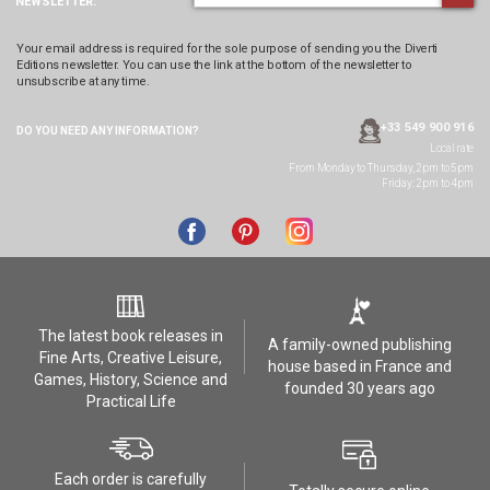
NEWSLETTER:
Your email address is required for the sole purpose of sending you the Diverti
Editions newsletter. You can use the link at the bottom of the newsletter to
unsubscribe at any time.
+33 549 900 916
DO YOU NEED ANY
INFORMATION?
Local rate
From Monday to Thursday, 2pm to 5pm
Friday: 2pm to 4pm
The latest book releases in
A family-owned publishing
Fine Arts, Creative Leisure,
house based in France and
Games, History, Science and
founded 30 years ago
Practical Life
Each order is carefully