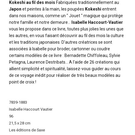
Kokeshi au fil des mois
Fabriquées traditionnellement au
Japon
et peintes à la main, les poupées
Kokeshi
entrent
dans nos maisons, comme un " Jouet " magique qui protège
notre famille et notre demeure...
Isabelle Haccourt-Vautier
vous les propose dans ce livre, toutes plus jolies les unes que
les autres, en vous faisant découvrir au fil des mois la culture
et les traditions japonaises. D'autres créatrices se sont
associées à Isabelle pour broder, cartonner ou coudre
certains modèles de ce livre : Bernadette Chiffoleau, Sylvie
Petagna, Laurence Destribats... A l'aide de 26 créations qui
allient simplicité et spiritualité, laissez-vous guider au cours
de ce voyage inédit pour réaliser de très beaux modèles au
point de croix !
More
Information
7839-1883
Isabelle Haccourt Vautier
96
21,5 x 28 cm
Les éditions de Saxe