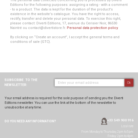
The personal data collected concerning you is processed by Diverti
Editions for the following purposes: assigning a rating - with a comment
- to a product. The data is kept for the duration of the product's
existence in the website's catalogue. You have the right to access,
rectify, transfer and delete your personal data. To exercise this right,
please contact: Diverti Editions, 17, avenue du Cerisier Noir, 86530
Naintré ou contact@divertistore.fr.
Personal data protection policy
.
By clicking on “Create an account”, I accept the general terms and
conditions of sale (GTC).
SUBSCRIBE
TO THE
Ok
NEWSLETTER:
Your email address is required for the sole purpose of sending you the Diverti
Editions newsletter. You can use the link at the bottom of the newsletter to
unsubscribe at any time.
+33 549 900 916
DO YOU NEED ANY
INFORMATION?
Local rate
From Monday to Thursday, 2pm to 5pm
Friday: 2pm to 4pm