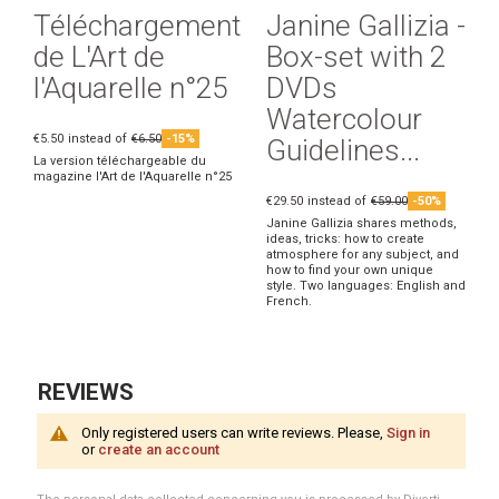
Téléchargement
Janine Gallizia -
de L'Art de
Box-set with 2
l'Aquarelle n°25
DVDs
Watercolour
€5.50
instead of
€6.50
-15%
Guidelines...
La version téléchargeable du
magazine l'Art de l'Aquarelle n°25
€29.50
instead of
€59.00
-50%
Janine Gallizia shares methods,
ideas, tricks: how to create
atmosphere for any subject, and
how to find your own unique
style. Two languages: English and
French.
REVIEWS
Only registered users can write reviews. Please,
Sign in
or
create an account