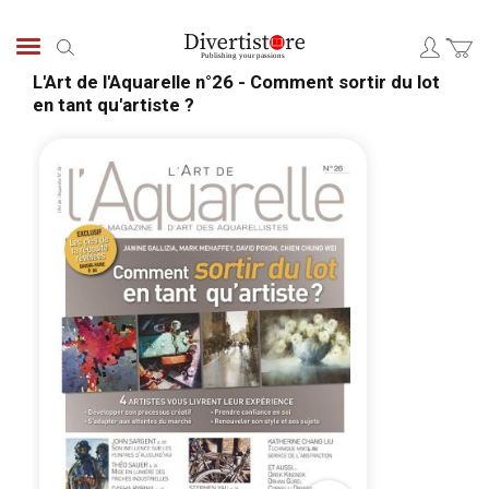
Skip
to
Search
Content
L'Art de l'Aquarelle n°26 - Comment sortir du lot
en tant qu'artiste ?
Skip
Skip
to
to
the
the
end
begi
of
of
the
the
images
ima
gallery
galle