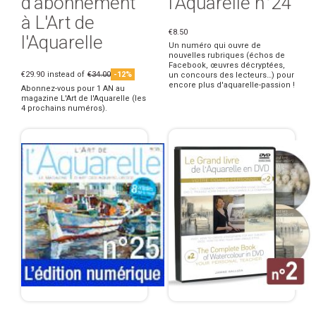
d'abonnement
l'Aquarelle n°24
à L'Art de
€8.50
l'Aquarelle
Un numéro qui ouvre de
nouvelles rubriques (échos de
Facebook, œuvres décryptées,
€29.90
instead of
€34.00
-12%
un concours des lecteurs…) pour
encore plus d'aquarelle-passion !
Abonnez-vous pour 1 AN au
magazine L'Art de l'Aquarelle (les
4 prochains numéros).