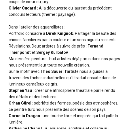
coups de cœur du jury.
Olivier Oudard
: À la découverte du lauréat du précédent
concours lecteurs (thème : paysage).
Dans l'atelier des aquarellistes
:
Portfolio consacré à
Direk Kingnok
. Partager la beauté des
choses familières par la couleur et un sens aigu du ressenti.
Révélations. Deux artistes à suivre de près :
Fernand
Thienpondt
et
Sergey Kurbatov
Ma dernière peinture : huit artistes déjà parus dans nos pages
nous présentent leur toute nouvelle création.
Sur le motif avec
Théo Sauer
: l’artiste nous a guidés à
travers des friches industrielles qu’il traduit ensuite dans de
lumineux camaïeux de gris.
Stephen Yau
: créer une atmosphère théâtrale par le rendu
des détails et des textures.
Orhan Gürel
: sobriété des formes, poésie des atmosphères,
ce peintre turc nous présente des scènes de son pays.
Corneliu Dragan
: une touche libre et inspirée qui fait jaillir la
lumière.
Katherine Chang Liu
: aquarelle, acrylique et collage au