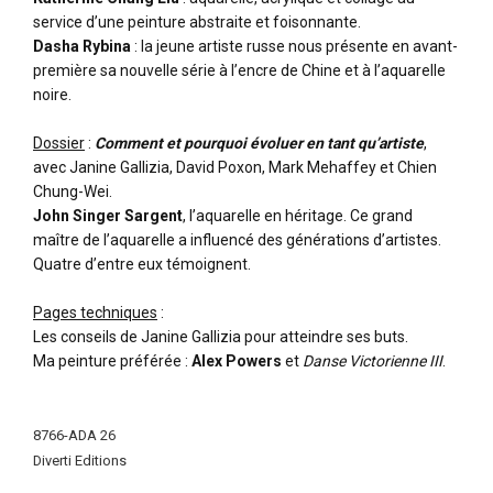
service d’une peinture abstraite et foisonnante.
Dasha Rybina
: la jeune artiste russe nous présente en avant-
première sa nouvelle série à l’encre de Chine et à l’aquarelle
noire.
Dossier
:
Comment et pourquoi évoluer en tant qu’artiste
,
avec Janine Gallizia, David Poxon, Mark Mehaffey et Chien
Chung-Wei.
John Singer Sargent
, l’aquarelle en héritage. Ce grand
maître de l’aquarelle a influencé des générations d’artistes.
Quatre d’entre eux témoignent.
Pages techniques
:
Les conseils de Janine Gallizia pour atteindre ses buts.
Ma peinture préférée :
Alex Powers
et
Danse Victorienne III
.
More
Information
8766-ADA 26
Diverti Editions