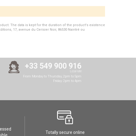
duct. The data is kept for the duration of the product's existence
Editions, 17, avenue du Cerisier Noir, 86530 Naintré ou
+33 549 900 916
Local rate
From Monday to Thursday, 2pm to 5pm
Friday: 2pm to 4pm
cessed
Totally secure online
ible