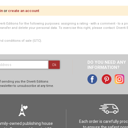
in
or
create an account
i Editions for the following purposes: assigning a rating - with a comment - to a pro
transfer and delete your personal data. To exercise this right, please contact: Diverti 
nd conditions of sale (GTC).
DO YOU NEED ANY
Ok
INFORMATION?
 sending you the Diverti Editions
ewsletter to unsubscribe at any time.
Each order is carefully pro
amily-owned publishing house
to ensure the safest poss