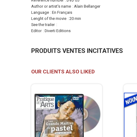
Information
Reference number
DVD 05
Author or artist's name
Alain Bellanger
Language
En Français
Lenght of the movie
20 min
See the trailer
Cliquer ici
Editor
Diverti Editions
PRODUITS VENTES INCITATIVES
OUR CLIENTS ALSO LIKED