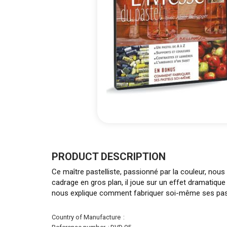
Skip
to
the
PRODUCT DESCRIPTION
beginning
Ce maître pastelliste, passionné par la couleur, nous
of
cadrage en gros plan, il joue sur un effet dramatique
the
nous explique comment fabriquer soi-même ses pas
images
gallery
More
Country of Manufacture