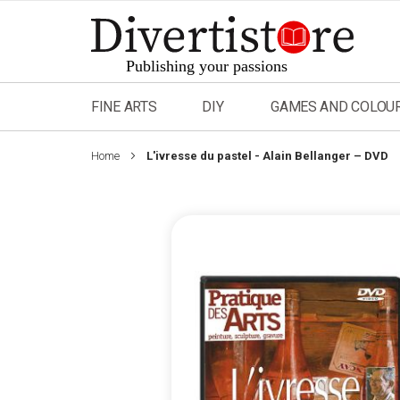
Skip
to
Content
FINE ARTS
DIY
GAMES AND COLOU
Home
L'ivresse du pastel - Alain Bellanger – DVD
Skip
to
the
end
of
the
images
gallery