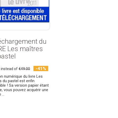
échargement du
RE Les maîtres
pastel
-41%
instead of
€49.00
ion numérique du livre Les
s du pastel est enfin
ible ! Sa version papier étant
e, vous pouvez acquérir une
 ...