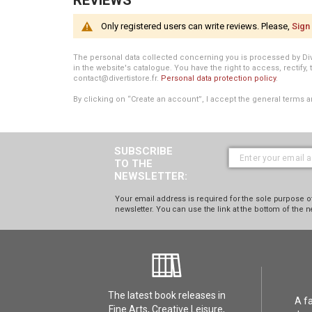
REVIEWS
Only registered users can write reviews. Please,
Sign 
The personal data collected concerning you is processed by Divert
in the website's catalogue. You have the right to access, rectify, 
contact@divertistore.fr.
Personal data protection policy
.
By clicking on “Create an account”, I accept the general terms a
SUBSCRIBE
TO THE
NEWSLETTER:
Your email address is required for the sole purpose of
newsletter. You can use the link at the bottom of the n
The latest book releases in
A f
Fine Arts, Creative Leisure,