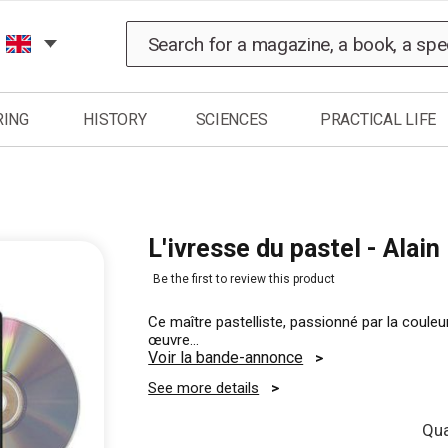
Search
RING
HISTORY
SCIENCES
PRACTICAL LIFE
L'ivresse du pastel - Alai
Be the first to review this product
Ce maître pastelliste, passionné par la couleur,
œuvre…
Voir la bande-annonce
See more details
Qua