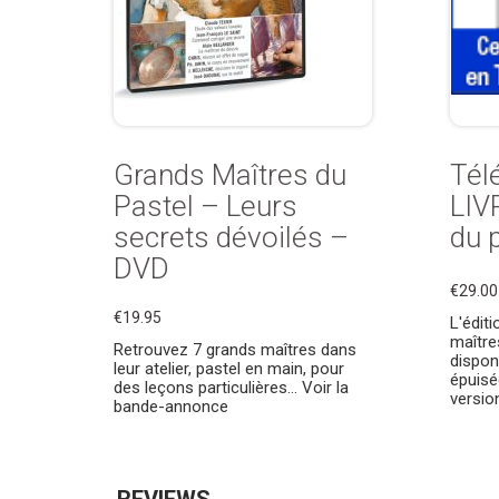
Grands Maîtres du
Tél
Pastel – Leurs
LIV
secrets dévoilés –
du 
DVD
€29.00
€19.95
L'édit
maître
Retrouvez 7 grands maîtres dans
dispon
leur atelier, pastel en main, pour
épuisé
des leçons particulières… Voir la
version
bande-annonce