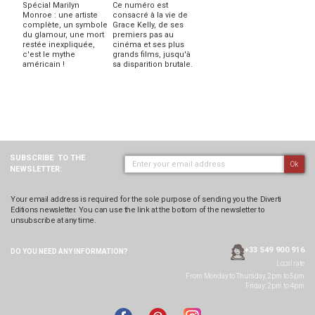
Spécial Marilyn
Ce numéro est
Monroe : une artiste
consacré à la vie de
complète, un symbole
Grace Kelly, de ses
du glamour, une mort
premiers pas au
restée inexpliquée,
cinéma et ses plus
c'est le mythe
grands films, jusqu'à
américain !
sa disparition brutale.
SUBSCRIBE
TO THE
Ok
NEWSLETTER:
Your email address is required for the sole purpose of sending you the Diverti
Editions newsletter. You can use the link at the bottom of the newsletter to
unsubscribe at any time.
+33 549 900 916
DO YOU NEED ANY
INFORMATION?
Local rate
From Monday to Thursday, 2pm to 5pm
Friday: 2pm to 4pm