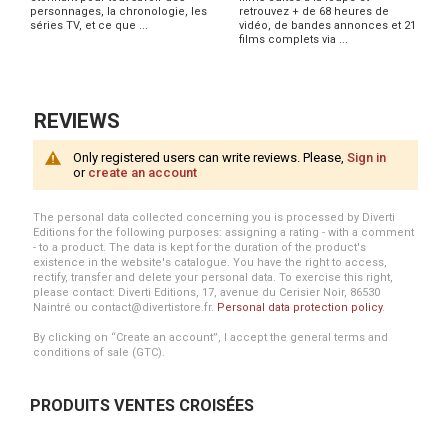
personnages, la chronologie, les
retrouvez + de 68 heures de
séries TV, et ce que ...
vidéo, de bandes annonces et 21
films complets via ...
REVIEWS
Only registered users can write reviews. Please,
Sign in
or
create an account
The personal data collected concerning you is processed by Diverti
Editions for the following purposes: assigning a rating - with a comment
- to a product. The data is kept for the duration of the product's
existence in the website's catalogue. You have the right to access,
rectify, transfer and delete your personal data. To exercise this right,
please contact: Diverti Editions, 17, avenue du Cerisier Noir, 86530
Naintré ou contact@divertistore.fr.
Personal data protection policy
.
By clicking on “Create an account”, I accept the general terms and
conditions of sale (GTC).
PRODUITS VENTES CROISÉES