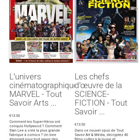
L'univers
Les chefs
cinématographique
d'œuvre de la
MARVEL - Tout
SCIENCE-
Savoir Arts ...
FICTION - Tout
Savoir ...
€13.50
Comment les Super-Héros ont
€13.50
conquis Hollywood ? Comment
Stan Lee a créé la plus grande
Dans ce nouvel opus de Tout
fabrique à comics ? Un livre
Savoir Art & Média, décryptez 40
étonnant pour tout savoir des
films cultes à la loupe et