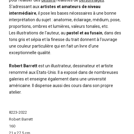
pour réaliser des
dessins
réalistes de
personnages
.
S'adressant aux
artistes et amateurs de niveau
intermédiaire
, il pose les bases nécessaires à une bonne
interprétation du sujet : anatomie, éclairage, médium, pose,
proportions, ombres et lumières, valeurs tonales, etc.
Les illustrations de l'auteur, au
pastel et au fusain
, dans des
tons gris et sépia et la finesse du trait donnent à l'ouvrage
une couleur particulière qui en fait un livre d'une
exceptionnelle qualité.
Robert Barrett
est un illustrateur, dessinateur et artiste
renommé aux Etats-Unis. Il a exposé dans de nombreuses
galeries et enseigne également dans une université
américaine. Il dispense aussi des cours dans son propre
atelier.
More
Information
8223-2022
Robert Barrett
160
21 x 27.5 cm