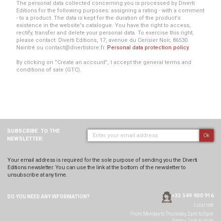
The personal data collected concerning you is processed by Diverti
Editions for the following purposes: assigning a rating - with a comment
- to a product. The data is kept for the duration of the product's
existence in the website's catalogue. You have the right to access,
rectify, transfer and delete your personal data. To exercise this right,
please contact: Diverti Editions, 17, avenue du Cerisier Noir, 86530
Naintré ou contact@divertistore.fr.
Personal data protection policy
.
By clicking on “Create an account”, I accept the general terms and
conditions of sale (GTC).
SUBSCRIBE
TO THE
Ok
NEWSLETTER:
Your email address is required for the sole purpose of sending you the Diverti
Editions newsletter. You can use the link at the bottom of the newsletter to
unsubscribe at any time.
+33 549 900 916
DO YOU NEED ANY
INFORMATION?
Local rate
From Monday to Thursday, 2pm to 5pm
Friday: 2pm to 4pm