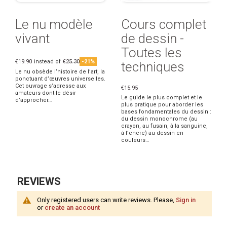
Le nu modèle
Cours complet
vivant
de dessin -
Toutes les
€19.90
instead of
€25.30
-21%
techniques
Le nu obsède l’histoire de l’art, la
ponctuant d’œuvres universelles.
Cet ouvrage s’adresse aux
€15.95
amateurs dont le désir
Le guide le plus complet et le
d’approcher…
plus pratique pour aborder les
bases fondamentales du dessin :
du dessin monochrome (au
crayon, au fusain, à la sanguine,
à l’encre) au dessin en
couleurs…
REVIEWS
Only registered users can write reviews. Please,
Sign in
or
create an account